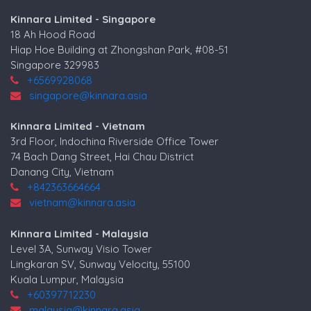
Kinnara Limited - Singapore
18 Ah Hood Road
Hiap Hoe Building at Zhongshan Park, #08-51
Singapore 329983
+6569928068
singapore@kinnara.asia
Kinnara Limited - Vietnam
3rd Floor, Indochina Riverside Office Tower
74 Bach Dang Street, Hai Chau District
Danang City, Vietnam
+842363664664
vietnam@kinnara.asia
Kinnara Limited - Malaysia
Level 3A, Sunway Visio Tower
Lingkaran SV, Sunway Velocity, 55100
Kuala Lumpur, Malaysia
+60397712230
malaysia@kinnara.asia