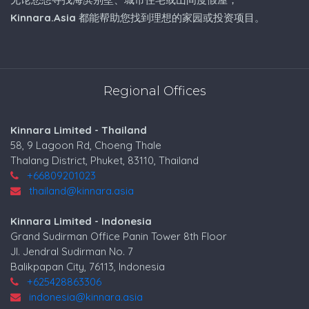
Kinnara.Asia
都能帮助您找到理想的家园或投资项目。
Regional Offices
Kinnara Limited - Thailand
58, 9 Lagoon Rd, Choeng Thale
Thalang District, Phuket, 83110, Thailand
+66809201023
thailand@kinnara.asia
Kinnara Limited - Indonesia
Grand Sudirman Office Panin Tower 8th Floor
Jl. Jendral Sudirman No. 7
Balikpapan City, 76113, Indonesia
+625428863306
indonesia@kinnara.asia