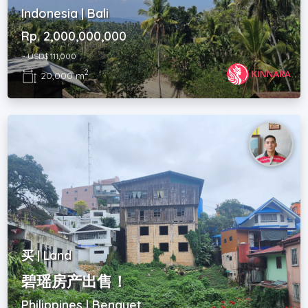
Indonesia | Bali
Rp. 2,000,000,000
~ USD$ 111,000
2
20,000 m
买 | Land
碧瑶房产出售！
Philippines | Benguet