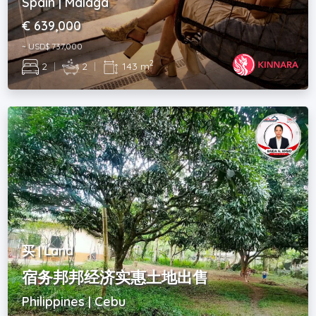
Spain | Málaga
€ 639,000
~ USD$ 737,000
2
2
|
2
|
143 m
买 | Land
宿务邦邦经济实惠土地出售
Philippines | Cebu