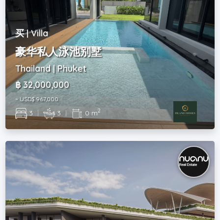
买 | Villa
豪华私人泳池别墅
Thailand | Phuket
฿ 32,000,000
~ USD$ 967,000
2
3
|
3
|
0 m