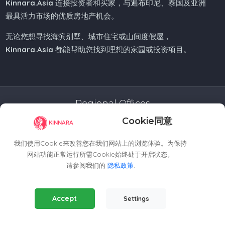
Kinnara.Asia
连接投资者和买家，与遍布印尼、泰国及亚洲
最具活力市场的优质房地产机会。
无论您想寻找海滨别墅、城市住宅或山间度假屋，
Kinnara.Asia
都能帮助您找到理想的家园或投资项目。
Regional Offices
Cookie同意
Kinnara Limited - Thailand
58, 9 Lagoon Rd, Choeng Thale
我们使用Cookie来改善您在我们网站上的浏览体验。为保持
Thalang District, Phuket, 83110, Thailand
网站功能正常运行所需Cookie始终处于开启状态。
+66809201023
请参阅我们的
隐私政策
.
thailand@kinnara.asia
Essential Cookies
(Always Active)
Kinnara Limited - Indonesia
Accept
Settings
Required for the website to function properly.
Grand Sudirman Office Panin Tower 8th Floor
Analytics Cookies
Jl. Jendral Sudirman No. 7