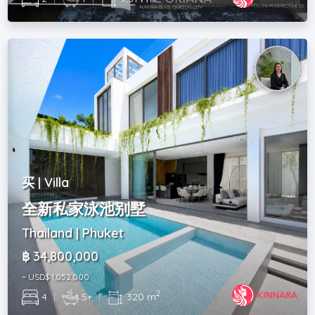
买 | Villa
全新私家泳池别墅
Thailand | Phuket
฿ 34,800,000
~ USD$ 1,052,000
2
4
|
5+
|
320 m