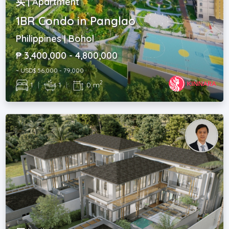
买 | Apartment
1BR Condo in Panglao
Philippines | Bohol
₱ 3,400,000 - 4,800,000
~ USD$ 56,000 - 79,000
2
1
|
1
|
0 m