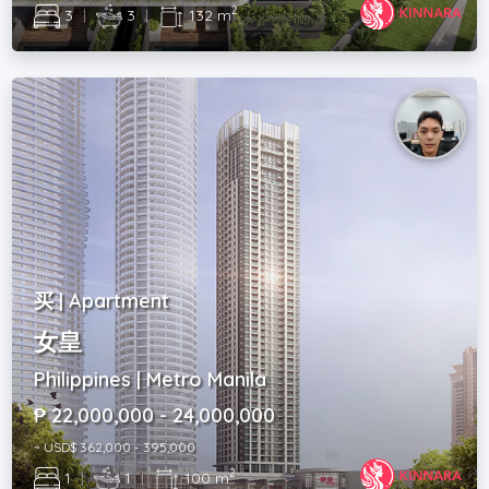
2
3
|
3
|
132 m
买 | Apartment
女皇
Philippines | Metro Manila
₱ 22,000,000 - 24,000,000
~ USD$ 362,000 - 395,000
2
1
|
1
|
100 m