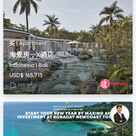
买 | Apartment
海景房，X酒店
Indonesia | Bali
USD$ 165,713
2
100 m