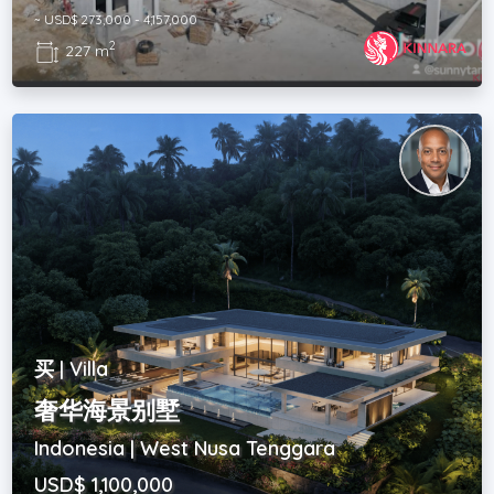
~ USD$ 273,000 - 4,157,000
2
227 m
买 | Villa
奢华海景别墅
Indonesia | West Nusa Tenggara
USD$ 1,100,000