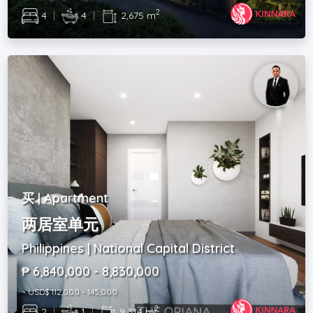
2
4
|
4
|
2,675 m
买 | Apartment
两居室单元
Philippines | National Capital District
₱ 6,840,000 - 8,830,000
~ USD$ 112,000 - 145,000
2
2
|
1
|
9,314 m