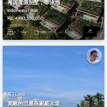
海滨度假别墅，带泳池
Indonesia | Bali
Rp. 4,483,350,000
~ USD$ 250,000
2
1
|
1
|
800 m
买 | Land
宽敞的巴厘岛家庭天堂