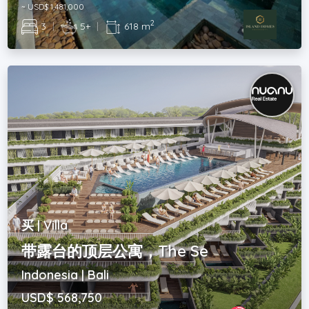
~ USD$ 1,481,000
2
3
|
5+
|
618 m
买 | Villa
带露台的顶层公寓，The Se
Indonesia | Bali
USD$ 568,750