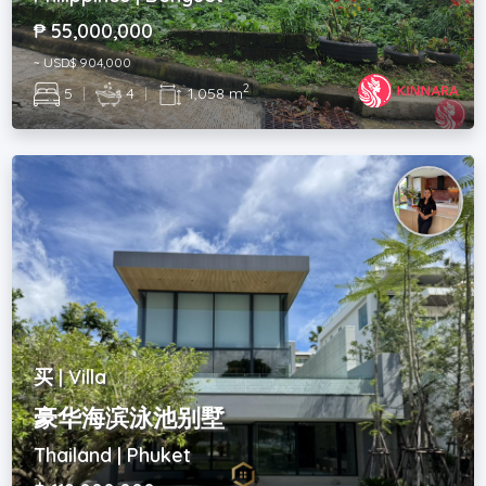
₱ 55,000,000
~ USD$ 904,000
2
5
|
4
|
1,058 m
买 | Villa
豪华海滨泳池别墅
Thailand | Phuket