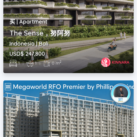
买 | Apartment
The Sense，努阿努
Indonesia | Bali
USD$ 247,800
2
1
|
1
|
0 m