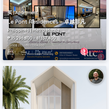
买 | Apartment
Le Pont Residences – 卓越非凡
Philippines | Metro Manila
₱ 15,296,800 - 81,137,400
~ USD$ 252,000 - 1,334,000
2
1
|
2
|
216 m