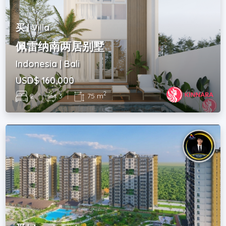
买 | Villa
佩雷纳南两居别墅
Indonesia | Bali
USD$ 160,000
2
2
|
3
|
75 m