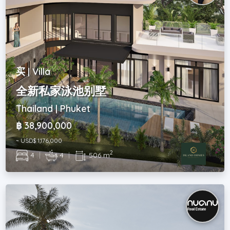
买 | Villa
全新私家泳池别墅
Thailand | Phuket
฿ 38,900,000
~ USD$ 1,176,000
2
4
|
4
|
506 m