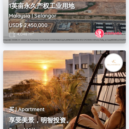
1英亩永久产权工业用地
Malaysia | Selangor
USD$ 2,450,000
2
4,048 m
买 | Apartment
享受美景，明智投资。