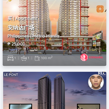
买 | Apartment
安纳达广场
Philippines | Metro Manila
₱ 25,000
~ USD$ 0
2
1
|
1
|
100 m