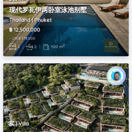
现代罗瓦伊两卧室泳池别墅
Thailand | Phuket
฿ 12,500,000
~ USD$ 378,000
2
2
|
2
|
100 m
买 | Villa