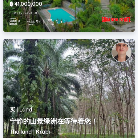
฿ 41,000,000
~ USD$ 1,242,000
2
5
|
5+
|
0 m
买 | Land
宁静的山景绿洲在等待着您！
Thailand | Krabi