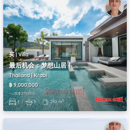
买 | Villa
最后机会：梦想山居！
Thailand | Krabi
฿ 9,000,000
~ USD$ 273,000
2
3
|
3
|
292 m