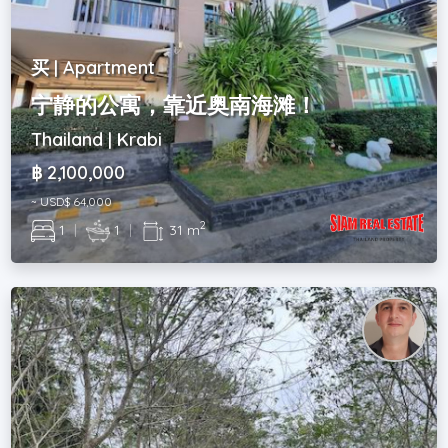
买 | Apartment
宁静的公寓，靠近奥南海滩！
Thailand | Krabi
฿ 2,100,000
~ USD$ 64,000
2
1
|
1
|
31 m