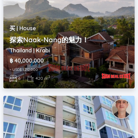
买 | House
探索Naak-Nang的魅力！
Thailand | Krabi
฿ 40,000,000
~ USD$ 1,212,000
2
6
|
420 m