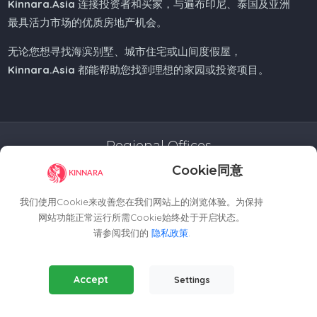
Kinnara.Asia
连接投资者和买家，与遍布印尼、泰国及亚洲
最具活力市场的优质房地产机会。
无论您想寻找海滨别墅、城市住宅或山间度假屋，
Kinnara.Asia
都能帮助您找到理想的家园或投资项目。
Regional Offices
Cookie同意
Kinnara Limited - Thailand
58, 9 Lagoon Rd, Choeng Thale
我们使用Cookie来改善您在我们网站上的浏览体验。为保持
Thalang District, Phuket, 83110, Thailand
网站功能正常运行所需Cookie始终处于开启状态。
+66809201023
请参阅我们的
隐私政策
.
thailand@kinnara.asia
Essential Cookies
(Always Active)
Kinnara Limited - Indonesia
Accept
Settings
Required for the website to function properly.
Grand Sudirman Office Panin Tower 8th Floor
Analytics Cookies
Jl. Jendral Sudirman No. 7