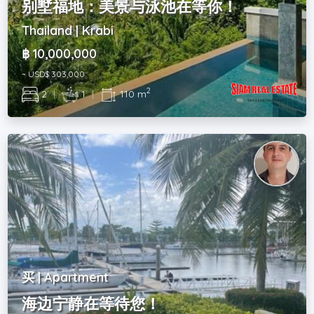
别墅福地：美景与泳池在等你！
Thailand | Krabi
฿ 10,000,000
~ USD$ 303,000
2
2
|
1
|
110 m
买 | Apartment
海边宁静在等待您！