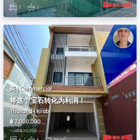
2
|
2
买 | Commercial
将这个宝石转化为利润！
Thailand | Krabi
฿ 7,000,000
~ USD$ 212,000
2
4
|
3
|
96 m