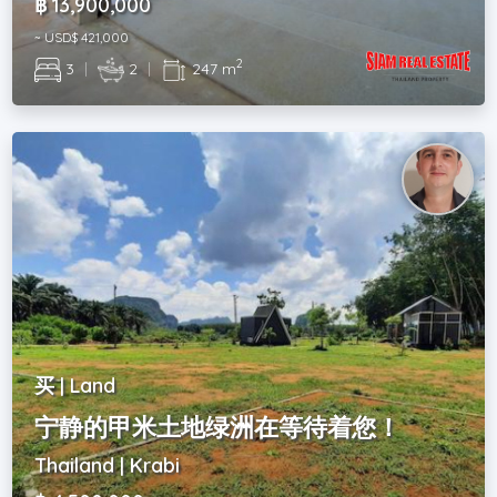
฿ 13,900,000
~ USD$ 421,000
2
3
|
2
|
247 m
买 | Land
宁静的甲米土地绿洲在等待着您！
Thailand | Krabi