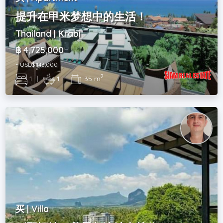
提升在甲米梦想中的生活！
Thailand | Krabi
฿ 4,725,000
~ USD$ 143,000
2
1
|
1
|
35 m
买 | Villa