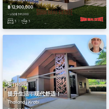
฿ 12,900,000
~ USD$ 391,000
3
|
3
买 | House
提升生活：现代舒适！
Thailand | Krabi