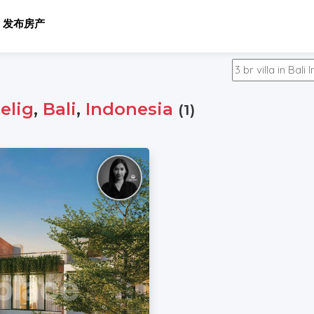
发布房产
elig
,
Bali
,
Indonesia
(1)