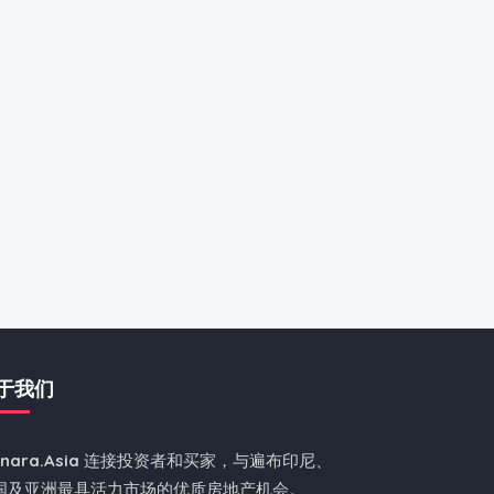
于我们
nnara.Asia
连接投资者和买家，与遍布印尼、
国及亚洲最具活力市场的优质房地产机会。