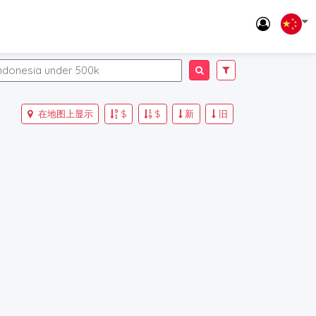
在地图上显示
$
$
新
旧