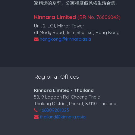
家精选的别墅、公寓和度假风格生活合集。
Kinnara Limited
(BR No. 76606042)
Unit 2, LG1, Mirror Tower
61 Mody Road, Tsim Sha Tsui, Hong Kong
hongkong@kinnara.asia
Regional Offices
Kinnara Limited - Thailand
58, 9 Lagoon Rd, Choeng Thale
Thalang District, Phuket, 83110, Thailand
+66809201023
thailand@kinnara.asia