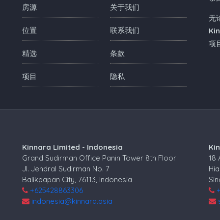
房源
关于我们
无
位置
联系我们
Ki
项
精选
条款
项目
隐私
Kinnara Limited - Indonesia
Ki
Grand Sudirman Office Panin Tower 8th Floor
18
Jl. Jendral Sudirman No. 7
Hia
Balikpapan City, 76113, Indonesia
Si
+625428863306
indonesia@kinnara.asia