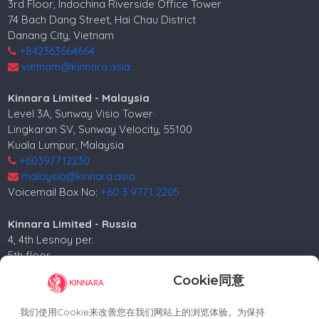
3rd Floor, Indochina Riverside Office Tower
74 Bach Dang Street, Hai Chau District
Danang City, Vietnam
+842363664664
vietnam@kinnara.asia
Kinnara Limited - Malaysia
Level 3A, Sunway Visio Tower
Lingkaran SV, Sunway Velocity, 55100
Kuala Lumpur, Malaysia
+60397712230
malaysia@kinnara.asia
Voicemail Box No:
+60 3 9771 2205
Kinnara Limited - Russia
4, 4th Lesnoy per.
5th floor
Moscow, 125047, Russia.
Cookie同意
+74952258562
russia@kinnara.asia
我们使用Cookie来改善您在我们网站上的浏览体验。为保持