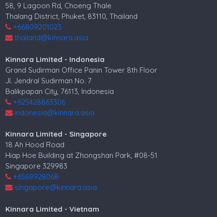
58, 9 Lagoon Rd, Choeng Thale
Thalang District, Phuket, 83110, Thailand
+66809201023
thailand@kinnara.asia
Kinnara Limited - Indonesia
Grand Sudirman Office Panin Tower 8th Floor
Jl. Jendral Sudirman No. 7
Balikpapan City, 76113, Indonesia
+625428863306
indonesia@kinnara.asia
Kinnara Limited - Singapore
18 Ah Hood Road
Hiap Hoe Building at Zhongshan Park, #08-51
Singapore 329983
+6569928068
singapore@kinnara.asia
Kinnara Limited - Vietnam