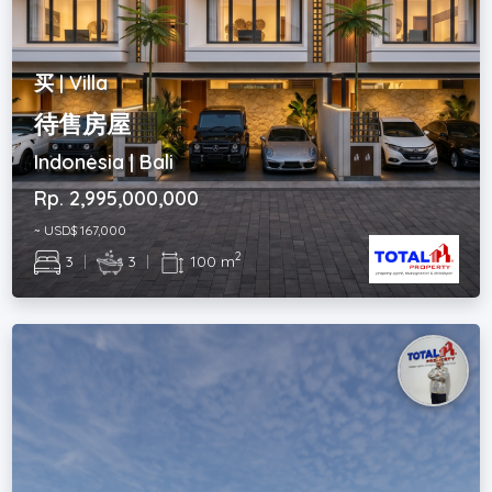
买 | Villa
待售房屋
Indonesia | Bali
Rp. 2,995,000,000
~ USD$ 167,000
2
3
|
3
|
100 m