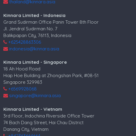
thailand@kinnara.asia
Kinnara Limited - Indonesia
Grand Sudirman Office Panin Tower 8th Floor
Jl. Jendral Sudirman No. 7
Balikpapan City, 76113, Indonesia
+625428863306
indonesia@kinnara.asia
Kinnara Limited - Singapore
18 Ah Hood Road
Hiap Hoe Building at Zhongshan Park, #08-51
Singapore 329983
+6569928068
singapore@kinnara.asia
Kinnara Limited - Vietnam
3rd Floor, Indochina Riverside Office Tower
74 Bach Dang Street, Hai Chau District
Danang City, Vietnam
+842363664664