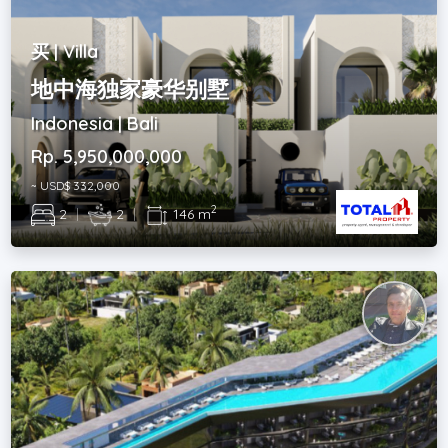
买 | Villa
地中海独家豪华别墅
Indonesia | Bali
Rp. 5,950,000,000
~ USD$ 332,000
2
2
|
2
|
146 m