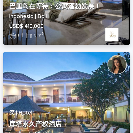
巴厘岛在等待：公寓蓬勃发展！
Indonesia | Bali
USD$ 410,000
2
1
|
0 m
买 | Hotel
库塔永久产权酒店