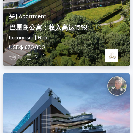
买 | Apartment
巴厘岛公寓：收入高达15%!
Indonesia | Bali
USD$ 670,000
2
2
|
0 m