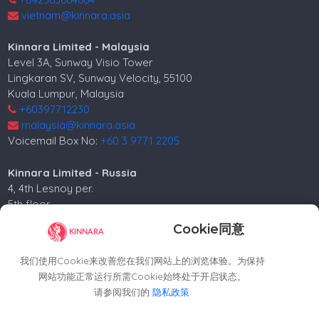
vietnam@kinnara.asia
Kinnara Limited - Malaysia
Level 3A, Sunway Visio Tower
Lingkaran SV, Sunway Velocity, 55100
Kuala Lumpur, Malaysia
+60397712230
malaysia@kinnara.asia
Voicemail Box No:
+60 3 9771 2205
Kinnara Limited - Russia
4, 4th Lesnoy per.
5th floor
Moscow, 125047, Russia.
Cookie同意
+74952258562
russia@kinnara.asia
我们使用Cookie来改善您在我们网站上的浏览体验。为保持
网站功能正常运行所需Cookie始终处于开启状态。
请参阅我们的
隐私政策
.