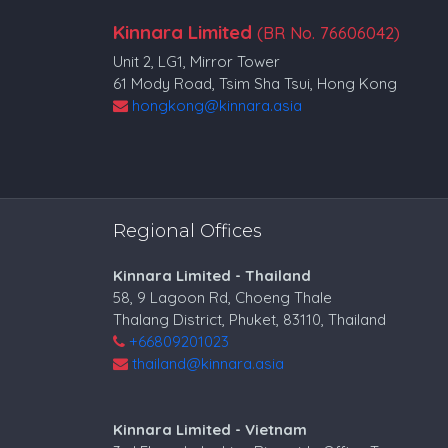
Kinnara Limited
(BR No. 76606042)
Unit 2, LG1, Mirror Tower
61 Mody Road, Tsim Sha Tsui, Hong Kong
hongkong@kinnara.asia
Regional Offices
Kinnara Limited - Thailand
58, 9 Lagoon Rd, Choeng Thale
Thalang District, Phuket, 83110, Thailand
+66809201023
thailand@kinnara.asia
Kinnara Limited - Vietnam