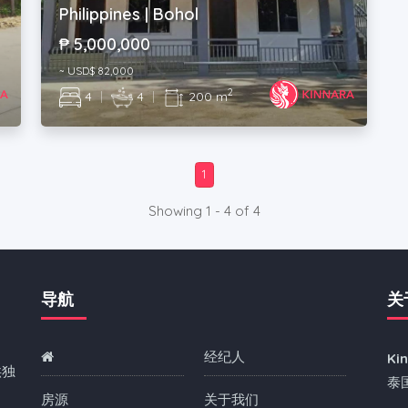
Philippines | Bohol
₱ 5,000,000
~ USD$ 82,000
2
4
|
4
|
200 m
1
Showing 1 - 4 of 4
导航
关
经纪人
Ki
供独
泰
房源
关于我们