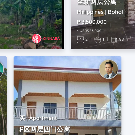
全新两层公寓
Philippines | Bohol
₱ 3,500,000
~ USD$ 58,000
2
2
|
1
|
80 m
买 | Apartment
P区两层四门公寓