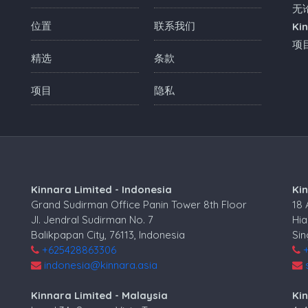
无
位置
联系我们
Ki
项
精选
条款
项目
隐私
Kinnara Limited - Indonesia
Ki
Grand Sudirman Office Panin Tower 8th Floor
18
Jl. Jendral Sudirman No. 7
Hia
Balikpapan City, 76113, Indonesia
Si
+625428863306
indonesia@kinnara.asia
Kinnara Limited - Malaysia
Kin