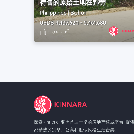
待售的原始土地在邦劳
Philippines | Bohol
USD$ 4,437,620 - 5,461,680
2
40,000 m
探索Kinnara, 亚洲首屈一指的房地产权威平台, 提
家精选的别墅、公寓和度假风格生活合集。