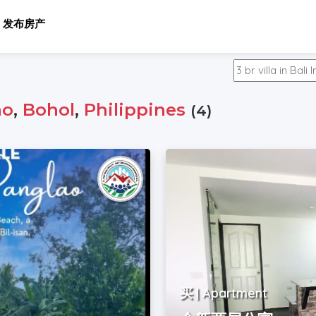
发布房产
ao
,
Bohol
,
Philippines
(4)
买 | Apartment