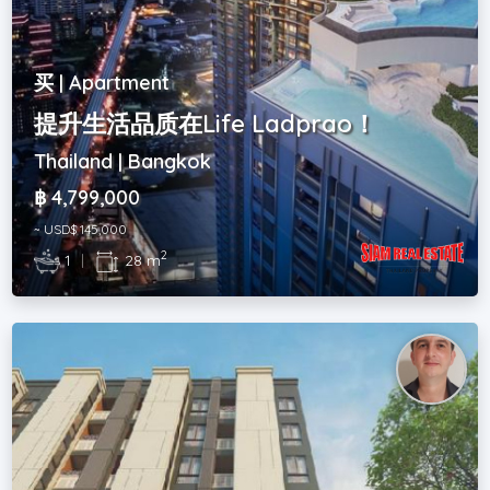
买 | Apartment
提升生活品质在Life Ladprao！
Thailand | Bangkok
฿ 4,799,000
~ USD$ 145,000
2
1
|
28 m