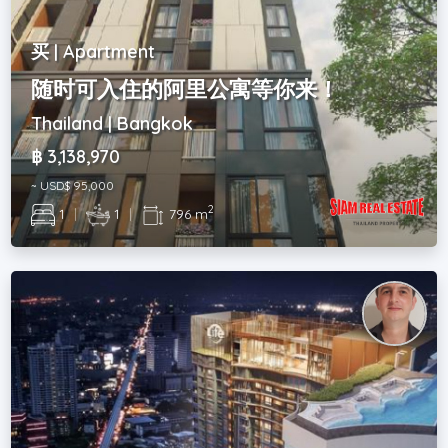
买 | Apartment
随时可入住的阿里公寓等你来！
Thailand | Bangkok
฿ 3,138,970
~ USD$ 95,000
2
1
|
1
|
796 m