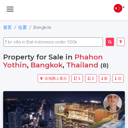
首页
位置
Bangkok
Property for Sale in
Phahon
Yothin
,
Bangkok
,
Thailand
(8)
在地图上显示
$
$
新
旧