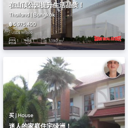
在山顶公园提升生活品质！
Thailand | Bangkok
฿ 5,975,400
~ USD$ 181,000
2
1
|
1
|
3,190 m
买 | House
迷人的家庭住宅绿洲！