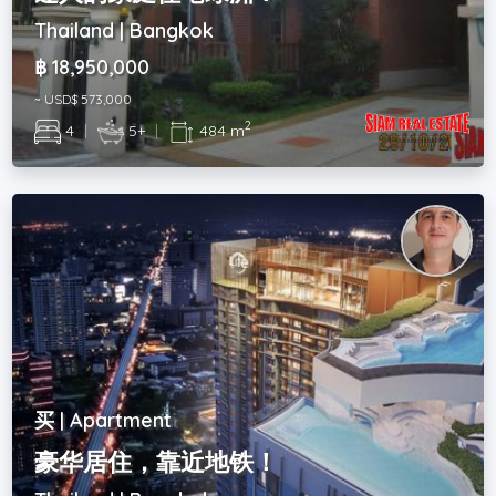
Thailand | Bangkok
฿ 18,950,000
~ USD$ 573,000
2
4
|
5+
|
484 m
买 | Apartment
豪华居住，靠近地铁！