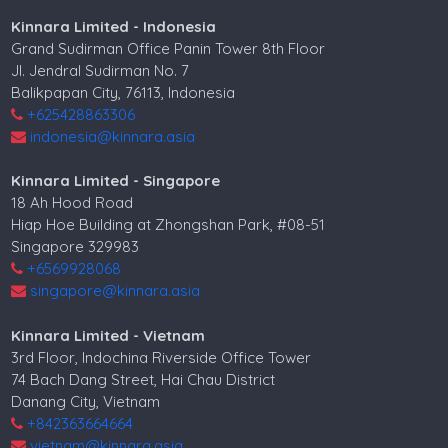
Kinnara Limited - Indonesia
Grand Sudirman Office Panin Tower 8th Floor
Jl. Jendral Sudirman No. 7
Balikpapan City, 76113, Indonesia
+625428863306
indonesia@kinnara.asia
Kinnara Limited - Singapore
18 Ah Hood Road
Hiap Hoe Building at Zhongshan Park, #08-51
Singapore 329983
+6569928068
singapore@kinnara.asia
Kinnara Limited - Vietnam
3rd Floor, Indochina Riverside Office Tower
74 Bach Dang Street, Hai Chau District
Danang City, Vietnam
+842363664664
vietnam@kinnara.asia