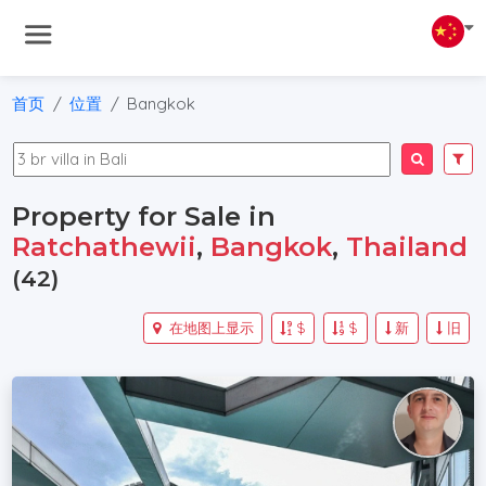
首页
位置
Bangkok
Property for Sale in
Ratchathewii
,
Bangkok
,
Thailand
(42)
在地图上显示
$
$
新
旧