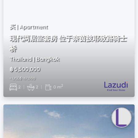
买 | Apartment
现代两居室套房 位于奈茵披耶致路骑士
桥
Thailand | Bangkok
฿ 5,500,000
~ USD$ 167,000
2
2
|
2
|
0 m