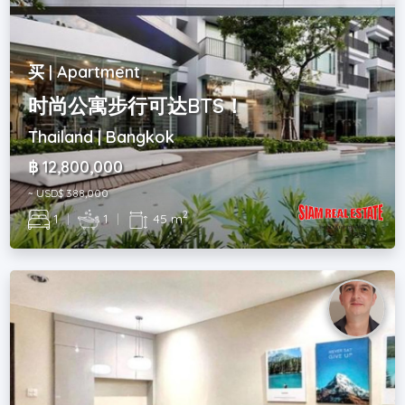
买 | Apartment
时尚公寓步行可达BTS！
Thailand | Bangkok
฿ 12,800,000
~ USD$ 388,000
2
1
|
1
|
45 m