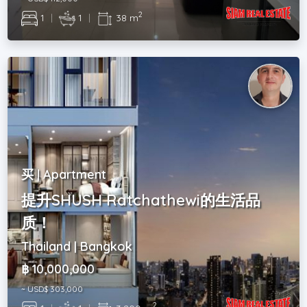
2
1
|
1
|
38 m
买 | Apartment
提升SHUSH Ratchathewi的生活品
质！
Thailand | Bangkok
฿ 10,000,000
~ USD$ 303,000
2