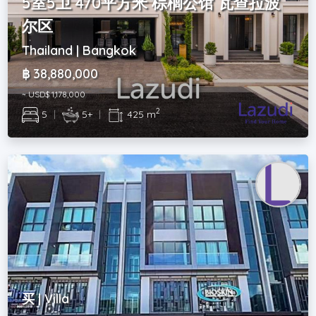
5室5卫 470平方米 棕榈公馆 瓦查拉波
尔区
Thailand | Bangkok
฿ 38,880,000
~ USD$ 1,178,000
2
5
|
5+
|
425 m
买 | Villa