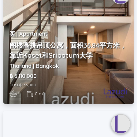
买 | Apartment
阁楼高挑吊顶公寓，面积36.84平方米，
靠近Kaset和Sripatum大学
Thailand | Bangkok
฿ 5,110,000
~ USD$ 155,000
2
1
|
0 m