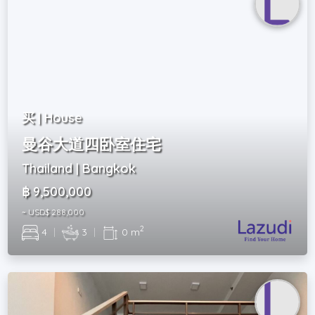
买 | House
曼谷大道四卧室住宅
Thailand | Bangkok
฿ 9,500,000
~ USD$ 288,000
2
4
|
3
|
0 m