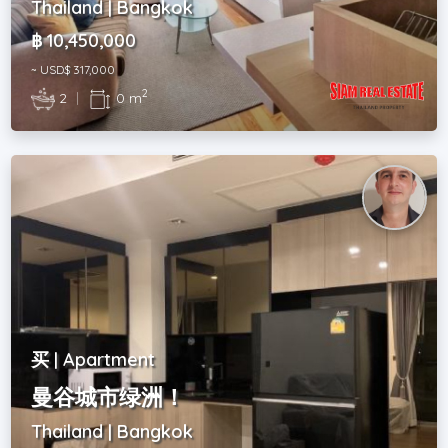
Thailand | Bangkok
฿ 10,450,000
~ USD$ 317,000
2
2
|
0 m
买 | Apartment
曼谷城市绿洲！
Thailand | Bangkok