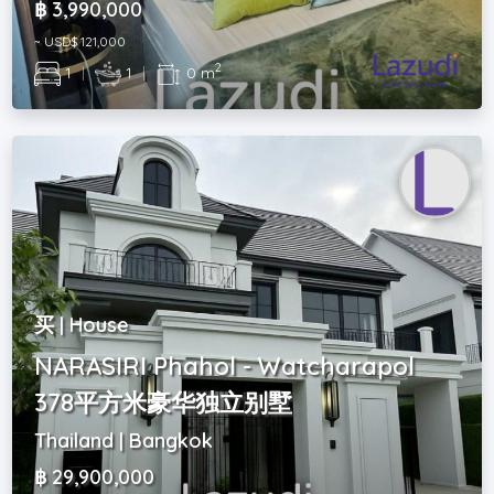
฿ 3,990,000
~ USD$ 121,000
2
1
|
1
|
0 m
买 | House
NARASIRI Phahol - Watcharapol
378平方米豪华独立别墅
Thailand | Bangkok
฿ 29,900,000