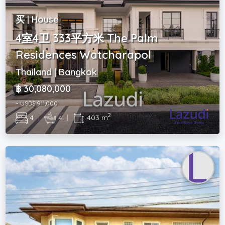
买 | House
4室4卫 333平方米 The Palm
Residences Watcharapol
Thailand | Bangkok
฿ 30,080,000
~ USD$ 911,000
2
4
|
4
|
403 m