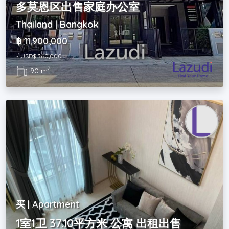
多莫恩区出售家庭办公室
Thailand | Bangkok
฿ 11,900,000
~ USD$ 360,000
2
90 m
买 | Apartment
1室1卫 37.10平方米 公寓 出租出售