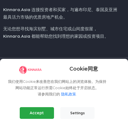
Kinnara.Asia
连接投资者和买家，与遍布印尼、泰国及亚洲
最具活力市场的优质房地产机会。
无论您想寻找海滨别墅、城市住宅或山间度假屋，
Kinnara.Asia
都能帮助您找到理想的家园或投资项目。
Regional Offices
Cookie同意
我们使用Cookie来改善您在我们网站上的浏览体验。为保持
Kinnara Limited - Thailand
网站功能正常运行所需Cookie始终处于开启状态。
58, 9 Lagoon Rd, Choeng Thale
请参阅我们的
隐私政策
.
Thalang District, Phuket, 83110, Thailand
+66809201023
Essential Cookies
(Always Active)
thailand@kinnara.asia
Accept
Settings
Required for the website to function properly.
Kinnara Limited - Indonesia
Analytics Cookies
Grand Sudirman Office Panin Tower 8th Floor