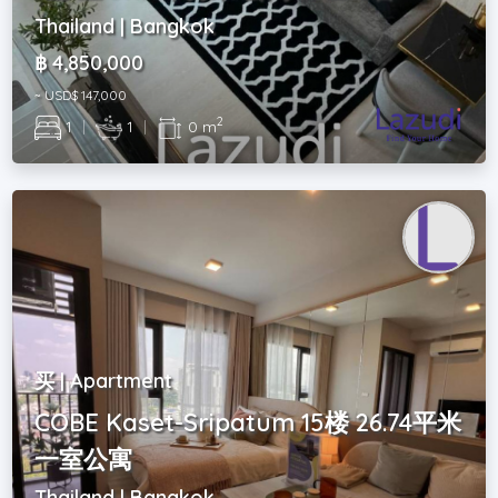
Thailand | Bangkok
฿ 4,850,000
~ USD$ 147,000
2
1
|
1
|
0 m
买 | Apartment
COBE Kaset-Sripatum 15楼 26.74平米
一室公寓
Thailand | Bangkok