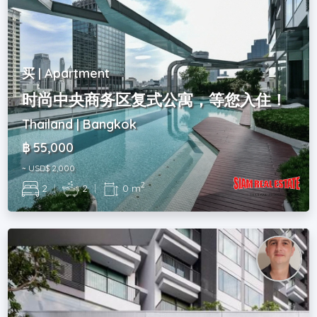
买 | Apartment
时尚中央商务区复式公寓，等您入住！
Thailand | Bangkok
฿ 55,000
~ USD$ 2,000
2
2
|
2
|
0 m