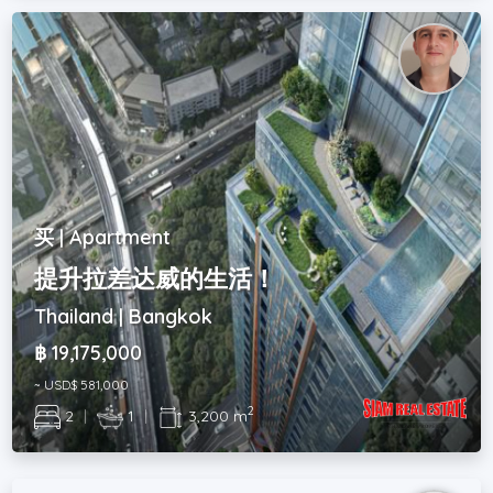
买 | Apartment
提升拉差达威的生活！
Thailand | Bangkok
฿ 19,175,000
~ USD$ 581,000
2
2
|
1
|
3,200 m