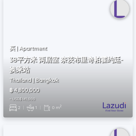
买 | Apartment
38平方米 两居室 奈茨布里奇帕霍约廷-
换乘站
Thailand | Bangkok
฿ 4,800,000
~ USD$ 145,000
2
2
|
1
|
0 m