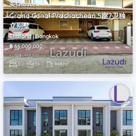
买 | House
Grand Canal Prachachean 5室7卫独
立别墅
Thailand | Bangkok
฿ 66,000,000
~ USD$ 1,999,000
2
5
|
5+
|
848 m