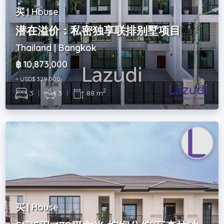
买 | House
潜在溢价：私密独享联排别墅项目
Thailand | Bangkok
฿ 10,873,000
~ USD$ 329,000
2
3
|
3
|
88 m
买 | House