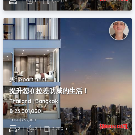
1
|
1
|
3,200 m
买 | Apartment
提升您在拉差叻威的生活！
Thailand | Bangkok
฿ 23,001,000
~ USD$ 697,000
2
2
|
2
|
3,200 m