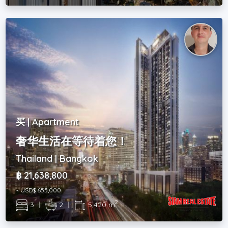
买 | Apartment
奢华生活在等待着您！
Thailand | Bangkok
฿ 21,638,800
~ USD$ 655,000
2
3
|
2
|
5,420 m