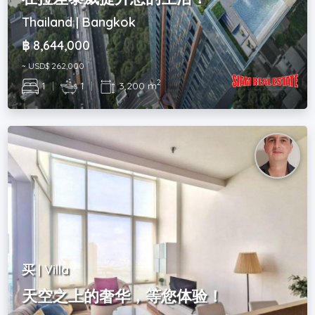
Thailand | Bangkok
฿ 8,644,000
~ USD$ 262,000
2
1
|
1
|
3,200 m
买 | Villa
天空之上的奢华，等您体验！