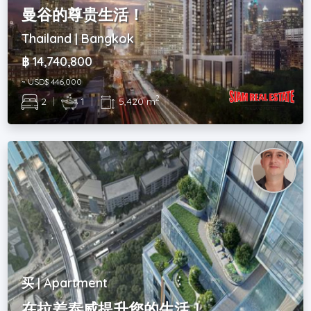
曼谷的尊贵生活！
Thailand | Bangkok
฿ 14,740,800
~ USD$ 446,000
2
2
|
1
|
5,420 m
买 | Apartment
在拉差泰威提升您的生活！