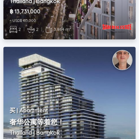
Thailand | Bangkok
฿ 13,731,000
~ USD$ 415,000
2
2
|
2
|
3,864 m
买 | Apartment
奢华公寓等着您！
Thailand | Bangkok