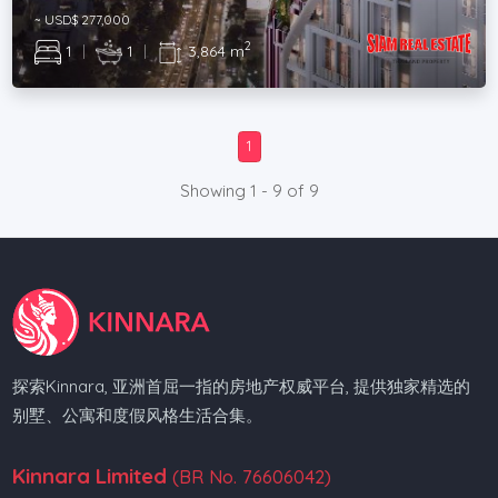
~ USD$ 277,000
2
1
|
1
|
3,864 m
1
Showing 1 - 9 of 9
探索Kinnara, 亚洲首屈一指的房地产权威平台, 提供独家精选的
别墅、公寓和度假风格生活合集。
Kinnara Limited
(BR No. 76606042)