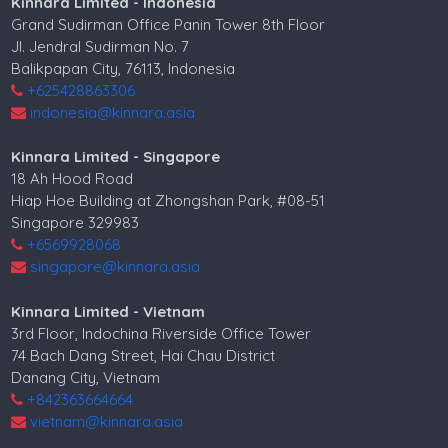
Kinnara Limited - Indonesia
Grand Sudirman Office Panin Tower 8th Floor
Jl. Jendral Sudirman No. 7
Balikpapan City, 76113, Indonesia
+625428863306
indonesia@kinnara.asia
Kinnara Limited - Singapore
18 Ah Hood Road
Hiap Hoe Building at Zhongshan Park, #08-51
Singapore 329983
+6569928068
singapore@kinnara.asia
Kinnara Limited - Vietnam
3rd Floor, Indochina Riverside Office Tower
74 Bach Dang Street, Hai Chau District
Danang City, Vietnam
+842363664664
vietnam@kinnara.asia