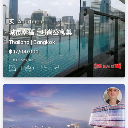
买 | Apartment
城市幸福：时尚公寓巢！
Thailand | Bangkok
฿ 17,500,000
~ USD$ 529,000
2
1
|
1
|
65 m