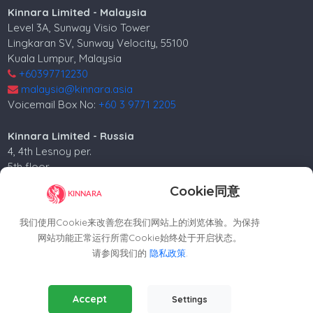
Kinnara Limited - Malaysia
Level 3A, Sunway Visio Tower
Lingkaran SV, Sunway Velocity, 55100
Kuala Lumpur, Malaysia
+60397712230
malaysia@kinnara.asia
Voicemail Box No:
+60 3 9771 2205
Kinnara Limited - Russia
4, 4th Lesnoy per.
5th floor
Moscow, 125047, Russia.
Cookie同意
+74952258562
russia@kinnara.asia
我们使用Cookie来改善您在我们网站上的浏览体验。为保持
网站功能正常运行所需Cookie始终处于开启状态。
请参阅我们的
隐私政策
.
版权所有©2024 Kinnara Limited - 保留所有权利。-2026
Essential Cookies
(Always Active)
Accept
Settings
Required for the website to function properly.