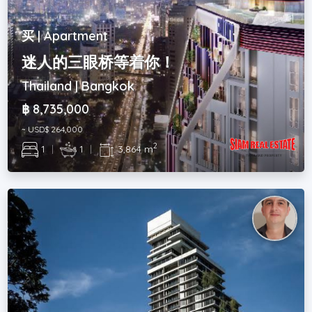
买 | Apartment
迷人的三眼桥等着你！
Thailand | Bangkok
฿ 8,735,000
~ USD$ 264,000
2
1
|
1
|
3,864 m