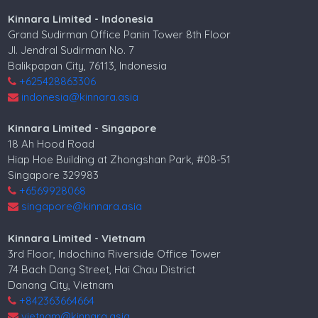
Kinnara Limited - Indonesia
Grand Sudirman Office Panin Tower 8th Floor
Jl. Jendral Sudirman No. 7
Balikpapan City, 76113, Indonesia
+625428863306
indonesia@kinnara.asia
Kinnara Limited - Singapore
18 Ah Hood Road
Hiap Hoe Building at Zhongshan Park, #08-51
Singapore 329983
+6569928068
singapore@kinnara.asia
Kinnara Limited - Vietnam
3rd Floor, Indochina Riverside Office Tower
74 Bach Dang Street, Hai Chau District
Danang City, Vietnam
+842363664664
vietnam@kinnara.asia