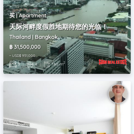
买 | Apartment
天际河畔度假胜地期待您的光临！
Thailand | Bangkok
฿ 31,500,000
~ USD$ 951,000
2
3
|
4
|
160 m