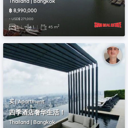
Thailand | Bangkok
฿ 8,990,000
~ USD$ 271,000
2
1
|
1
|
45 m
买 | Apartment
四季酒店奢华生活！
Thailand | Bangkok