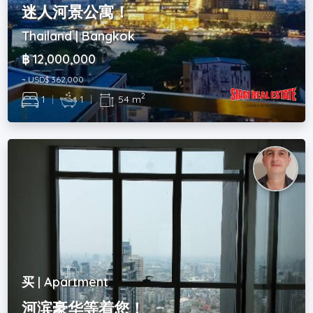
迷人河景公寓！
Thailand | Bangkok
฿ 12,000,000
~ USD$ 362,000
2
1
|
1
|
54 m
买 | Apartment
河滨豪华等着您！