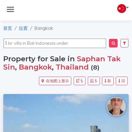
首页
位置
Bangkok
Property for Sale in
Saphan Tak
Sin
,
Bangkok
,
Thailand
(8)
在地图上显示
$
$
新
旧