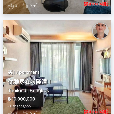
2
3
|
0 m
买 | Apartment
优雅尽在考隆潭！
Thailand | Bangkok
฿ 10,000,000
~ USD$ 302,000
2
2
|
0 m