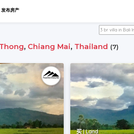
发布房产
Thong
,
Chiang Mai
,
Thailand
(7)
买 | Land