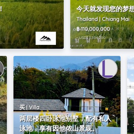
！
今天就发现您的梦
Thailand | Chiang Mai
฿ 110,000,000
~ USD$ 3,304,000
买 | Villa
水
两层楼四卧泳池别墅，配有私人
泳池，享有因他侬山景观。