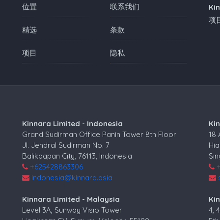
位置
联系我们
Ki
项
精选
条款
项目
隐私
Kinnara Limited - Indonesia
Ki
Grand Sudirman Office Panin Tower 8th Floor
18
Jl. Jendral Sudirman No. 7
Hia
Balikpapan City, 76113, Indonesia
Si
+625428863306
indonesia@kinnara.asia
Kinnara Limited - Malaysia
Kin
Level 3A, Sunway Visio Tower
4, 