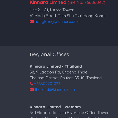
Kinnara Limited
(BR No. 76606042)
Unit 2, LG1, Mirror Tower
61 Mody Road, Tsim Sha Tsui, Hong Kong
hongkong@kinnara.asia
Regional Offices
Kinnara Limited - Thailand
58, 9 Lagoon Rd, Choeng Thale
Thalang District, Phuket, 83110, Thailand
+66809201023
thailand@kinnara.asia
Kinnara Limited - Vietnam
3rd Floor, Indochina Riverside Office Tower