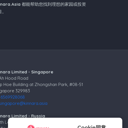
nnara.Asia
都能帮助您找到理想的家园或投资
目。
nnara Limited - Singapore
 Ah Hood Road
p Hoe Building at Zhongshan Park, #08-51
ngapore 329983
+6569928068
singapore@kinnara.asia
nara Limited - Russia
4th Lesnoy per.
Cookie同意