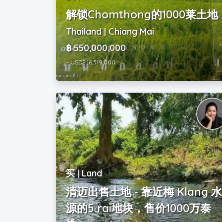
解锁Chomthong的1000莱土地
Thailand | Chiang Mai
฿ 550,000,000
~ USD$ 16,519,000
买 | Land
清迈出售土地 - 靠近梅 Klang 
源的5 rai地块，售价1000万泰