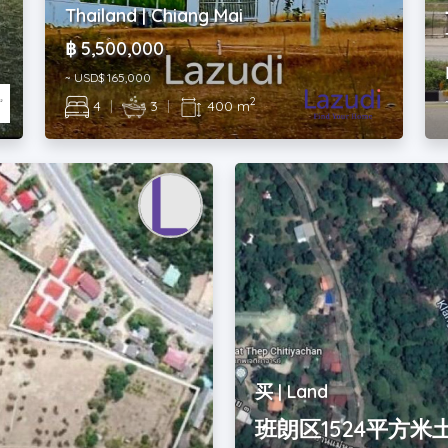
Thailand | Chiang Mai
฿ 5,500,000
~ USD$ 165,000
2
4
|
3
|
400 m
买 | Land
班朗区1524平方米