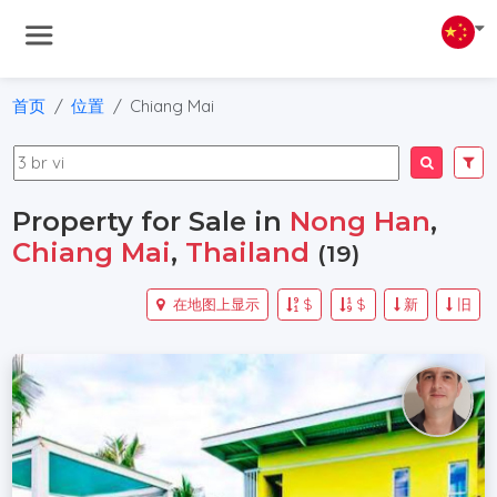
首页
位置
Chiang Mai
Property for Sale in
Nong Han
,
Chiang Mai
,
Thailand
(19)
在地图上显示
$
$
新
旧