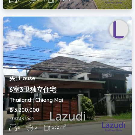
买 | House
6室3卫独立住宅
Thailand | Chiang Mai
฿ 3,200,000
~ USD$ 97,000
2
6
|
3
|
532 m