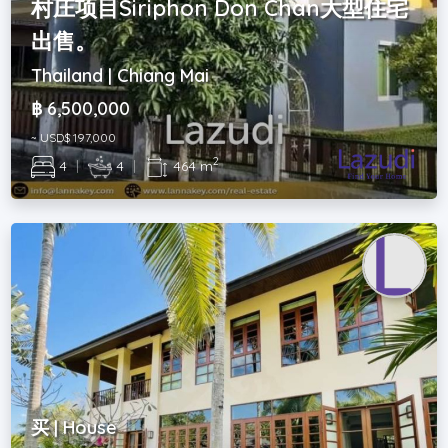
村庄项目Siriphon Don Chan大型住宅
出售。
Thailand | Chiang Mai
฿ 6,500,000
~ USD$ 197,000
2
4
|
4
|
464 m
买 | House