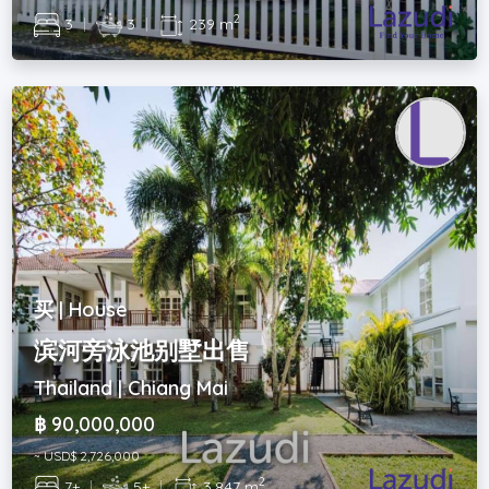
2
3
|
3
|
239 m
买 | House
滨河旁泳池别墅出售
Thailand | Chiang Mai
฿ 90,000,000
~ USD$ 2,726,000
2
7+
|
5+
|
3,847 m