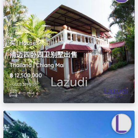
买 | House
清迈四卧四卫别墅出售
Thailand | Chiang Mai
฿ 12,500,000
~ USD$ 379,000
4
|
4