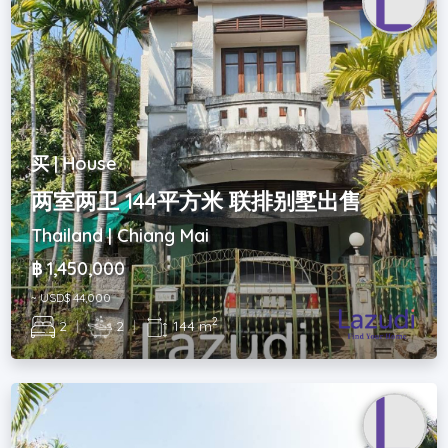
买 | House
两室两卫 144平方米 联排别墅出售
Thailand | Chiang Mai
฿ 1,450,000
~ USD$ 44,000
2
2
|
2
|
144 m