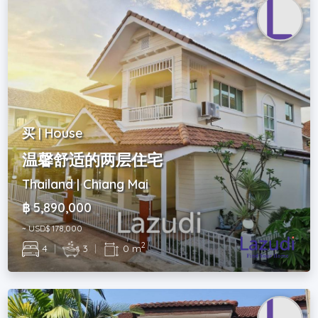
买 | House
温馨舒适的两层住宅
Thailand | Chiang Mai
฿ 5,890,000
~ USD$ 178,000
2
4
|
3
|
0 m