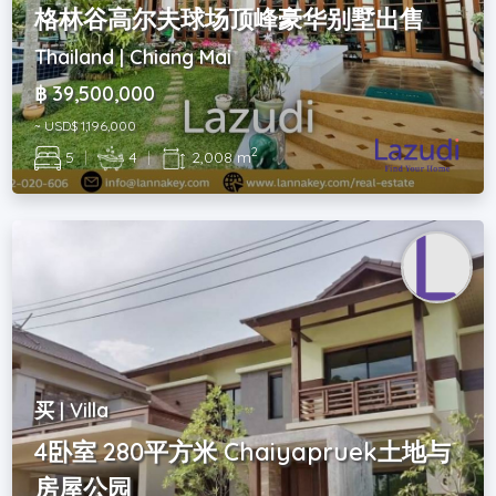
格林谷高尔夫球场顶峰豪华别墅出售
Thailand | Chiang Mai
฿ 39,500,000
~ USD$ 1,196,000
2
5
|
4
|
2,008 m
买 | Villa
4卧室 280平方米 Chaiyapruek土地与
房屋公园