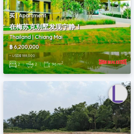
买 | Apartment
在梅苏克别墅发现宁静！
Thailand | Chiang Mai
฿ 6,200,000
~ USD$ 188,000
2
2
|
2
|
96 m