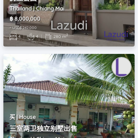
Thailand | Chiang Mai
฿ 8,000,000
~ USD$ 242,000
2
4
|
4
|
280 m
买 | House
三室两卫独立别墅出售