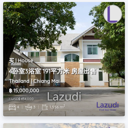
买 | House
4卧室3浴室 191平方米 房屋出售
Thailand | Chiang Mai
฿ 15,000,000
~ USD$ 454,000
2
4
|
3
|
1,556 m