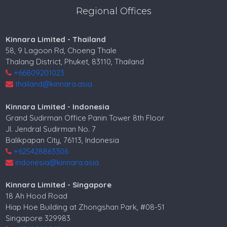
Regional Offices
Kinnara Limited - Thailand
58, 9 Lagoon Rd, Choeng Thale
Thalang District, Phuket, 83110, Thailand
+66809201023
thailand@kinnara.asia
Kinnara Limited - Indonesia
Grand Sudirman Office Panin Tower 8th Floor
Jl. Jendral Sudirman No. 7
Balikpapan City, 76113, Indonesia
+625428863306
indonesia@kinnara.asia
Kinnara Limited - Singapore
18 Ah Hood Road
Hiap Hoe Building at Zhongshan Park, #08-51
Singapore 329983