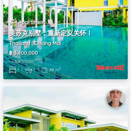
买 | Apartment
美苏克别墅：重新定义关怀！
Thailand | Chiang Mai
฿ 3,400,000
~ USD$ 103,000
2
1
|
1
|
48 m