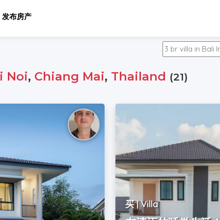
发布房产
i Noi
,
Chiang Mai
,
Thailand
(21)
买 | Villa