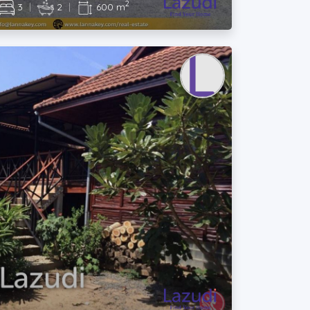
2
3
|
2
|
600 m