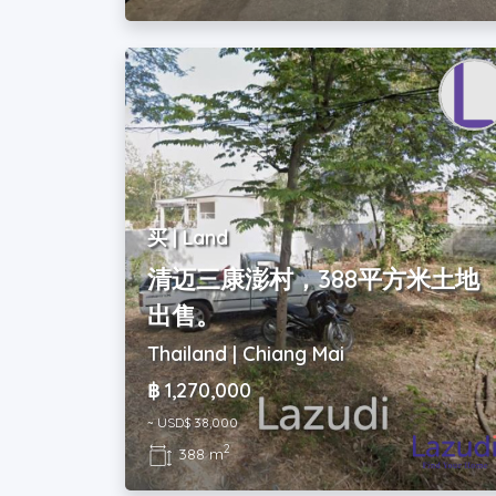
买 | Land
清迈三康澎村，388平方米土地
出售。
Thailand | Chiang Mai
฿ 1,270,000
~ USD$ 38,000
2
388 m