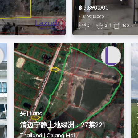
฿ 3,890,000
~ USD$ 118,000
2
3
|
2
|
160 m
买 | Land
清迈宁静土地绿洲：27莱221
Thailand | Chiang Mai