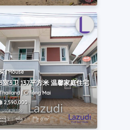
买 | House
3室3卫 137平方米 温馨家庭住宅
Thailand | Chiang Mai
฿ 2,590,000
~ USD$ 78,000
2
2
|
2
|
0 m