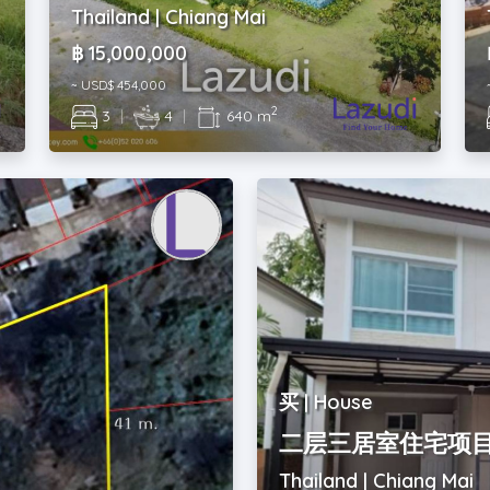
Thailand | Chiang Mai
฿ 15,000,000
~ USD$ 454,000
2
3
|
4
|
640 m
买 | House
二层三居室住宅项
。
Thailand | Chiang Mai