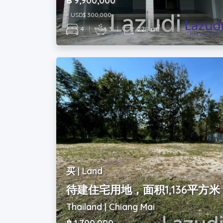
฿ 9,900,000
~ USD$ 300,000
2
4
|
3
|
228 m
买 | Land
待建住宅用地，面积1,136平方
Thailand | Chiang Mai