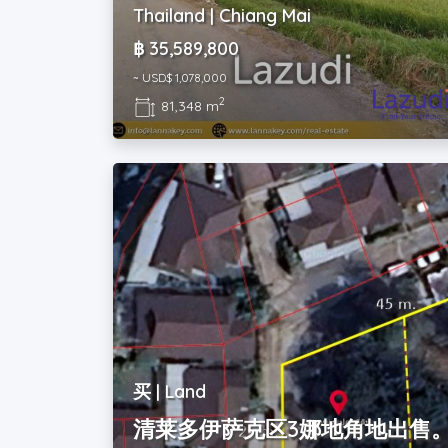
Thailand | Chiang Mai
฿ 35,589,800
~ USD$ 1,078,000
2
81,348 m
买 | Land
清莱多伊萨克区3娜地角地出售