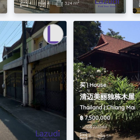
2
4
|
4
|
324 m
买 | House
清迈美丽独栋木屋
Thailand | Chiang Mai
฿ 7,500,000
~ USD$ 227,000
4
|
5+