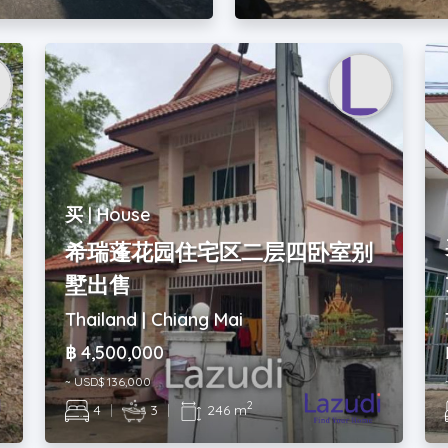
买 | House
希瑞蓬花园住宅区二层四卧室别
墅出售
Thailand | Chiang Mai
฿ 4,500,000
~ USD$ 136,000
2
4
|
3
|
246 m