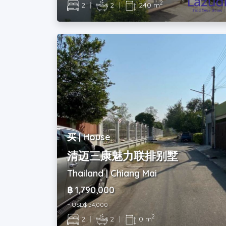
2
2
|
2
|
240 m
买 | House
清迈三康魅力联排别墅
Thailand | Chiang Mai
฿ 1,790,000
~ USD$ 54,000
2
2
|
2
|
0 m