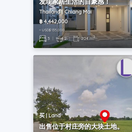
发现家居生活的自豪感！
Thailand | Chiang Mai
฿ 4,442,000
~ USD$ 135,000
2
3
|
2
|
204 m
买 | Land
出售位于村庄旁的大块土地。