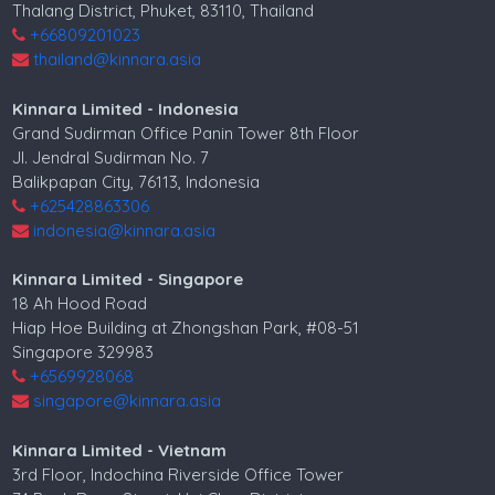
Thalang District, Phuket, 83110, Thailand
+66809201023
thailand@kinnara.asia
Kinnara Limited - Indonesia
Grand Sudirman Office Panin Tower 8th Floor
Jl. Jendral Sudirman No. 7
Balikpapan City, 76113, Indonesia
+625428863306
indonesia@kinnara.asia
Kinnara Limited - Singapore
18 Ah Hood Road
Hiap Hoe Building at Zhongshan Park, #08-51
Singapore 329983
+6569928068
singapore@kinnara.asia
Kinnara Limited - Vietnam
3rd Floor, Indochina Riverside Office Tower