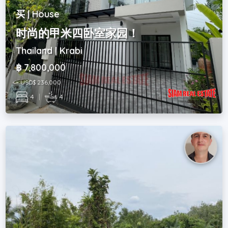
买 | House
时尚的甲米四卧室家园！
Thailand | Krabi
฿ 7,800,000
~ USD$ 236,000
4
|
4