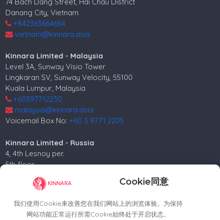
74 Bach Dang Street, Hai Chau District
Danang City, Vietnam
+842363664664
vietnam@kinnara.asia
Kinnara Limited - Malaysia
Level 3A, Sunway Visio Tower
Lingkaran SV, Sunway Velocity, 55100
Kuala Lumpur, Malaysia
+60397712230
malaysia@kinnara.asia
Voicemail Box No:
+60 3 9771 2205
Kinnara Limited - Russia
4, 4th Lesnoy per.
5th floor
Moscow, 125047, Russia.
Cookie同意
+74952258562
russia@kinnara.asia
我们使用Cookie来改善您在我们网站上的浏览体验。为保持
网站功能正常运行所需Cookie始终处于开启状态。