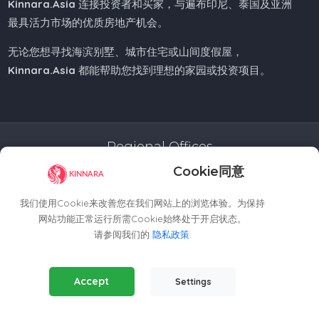
Kinnara.Asia
连接投资者和买家，与遍布印尼、泰国及亚洲
最具活力市场的优质房地产机会。
无论您想寻找海滨别墅、城市住宅或山间度假屋，
Kinnara.Asia
都能帮助您找到理想的家园或投资项目。
Regional Offices
Cookie同意
Kinnara Limited - Thailand
58, 9 Lagoon Rd, Choeng Thale
我们使用Cookie来改善您在我们网站上的浏览体验。为保持
Thalang District, Phuket, 83110, Thailand
网站功能正常运行所需Cookie始终处于开启状态。
+66809201023
请参阅我们的
隐私政策
.
thailand@kinnara.asia
Essential Cookies
(Always Active)
Kinnara Limited - Indonesia
Accept
Settings
Required for the website to function properly.
Grand Sudirman Office Panin Tower 8th Floor
Analytics Cookies
Jl. Jendral Sudirman No. 7