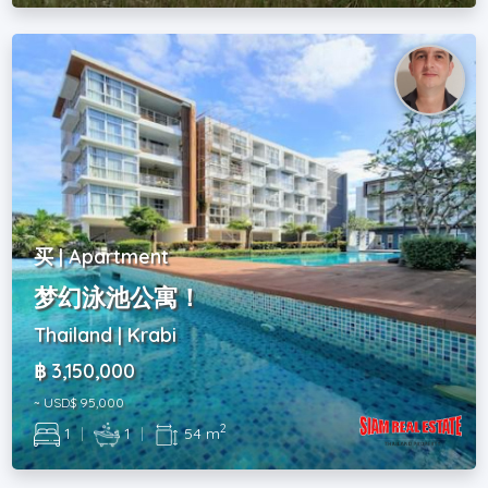
买 | Apartment
梦幻泳池公寓！
Thailand | Krabi
฿ 3,150,000
~ USD$ 95,000
2
1
|
1
|
54 m