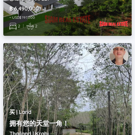
฿ 6,490,000
~ USD$ 197,000
2
|
2
买 | Land
拥有您的天堂一角！
Thailand | Krabi