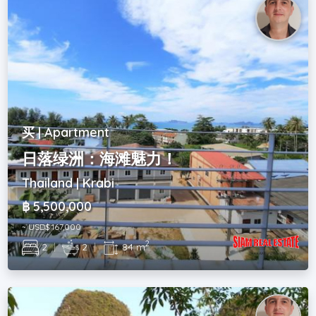
买 | Apartment
日落绿洲：海滩魅力！
Thailand | Krabi
฿ 5,500,000
~ USD$ 167,000
2
2
|
2
|
84 m