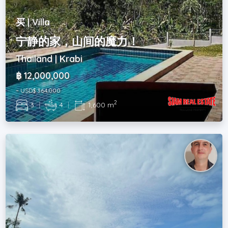
买 | Villa
宁静的家，山间的魔力！
Thailand | Krabi
฿ 12,000,000
~ USD$ 364,000
2
3
|
4
|
1,600 m