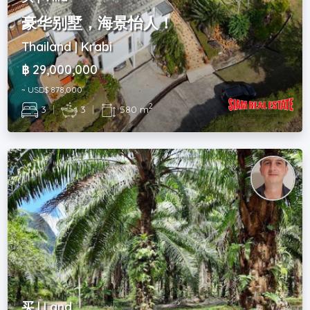
豪华别墅，海景怡人！
Thailand | Krabi
฿ 29,000,000
~ USD$ 878,000
2
3
|
3
|
580 m
买 | Land