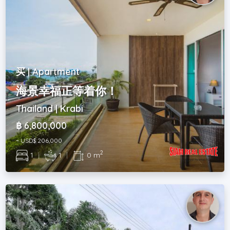
买 | Apartment
海景幸福正等着你！
Thailand | Krabi
฿ 6,800,000
~ USD$ 206,000
2
1
|
1
|
0 m