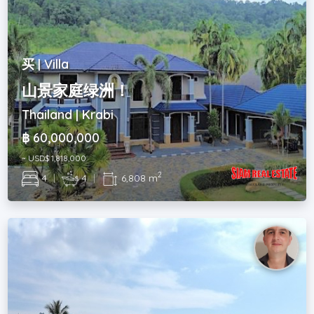
买 | Villa
山景家庭绿洲！
Thailand | Krabi
฿ 60,000,000
~ USD$ 1,818,000
2
4
|
4
|
6,808 m