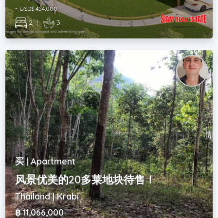
~ USD$ 454,000
2
|
3
买 | Apartment
风景优美的20多莱地块待售！
Thailand | Krabi
฿ 11,066,000