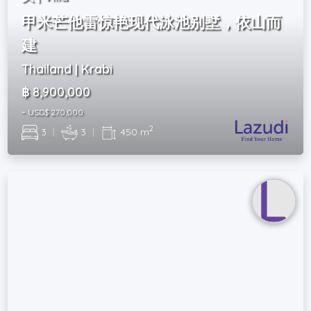
甲米芒他雷惊艳现代泳池别墅，依山而
建
Thailand | Krabi
฿ 8,900,000
~ USD$ 270,000
2
3
|
3
|
450 m