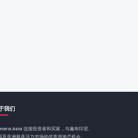
于我们
nnara.Asia
连接投资者和买家，与遍布印尼、
国及亚洲最具活力市场的优质房地产机会。