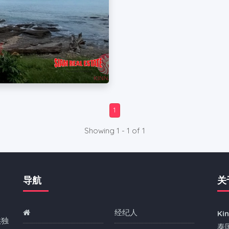
1
Showing 1 - 1 of 1
导航
关
经纪人
Ki
供独
泰