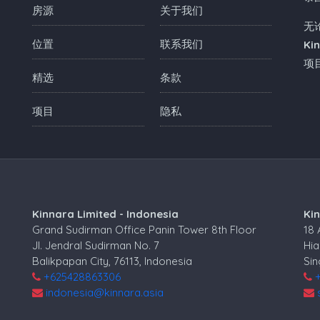
房源
关于我们
无
位置
联系我们
Ki
项
精选
条款
项目
隐私
Kinnara Limited - Indonesia
Ki
Grand Sudirman Office Panin Tower 8th Floor
18
Jl. Jendral Sudirman No. 7
Hia
Balikpapan City, 76113, Indonesia
Si
+625428863306
indonesia@kinnara.asia