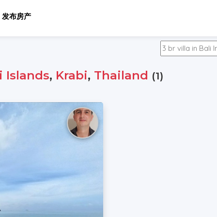
发布房产
i Islands
,
Krabi
,
Thailand
(1)