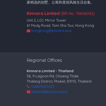
家精选的别墅、公寓和度假风格生活合集。
Kinnara Limited
(BR No. 76606042)
Unit 2, LG1, Mirror Tower
61 Mody Road, Tsim Sha Tsui, Hong Kong
hongkong@kinnara.asia
Regional Offices
Kinnara Limited - Thailand
58, 9 Lagoon Rd, Choeng Thale
Thalang District, Phuket, 83110, Thailand
+66809201023
thailand@kinnara.asia