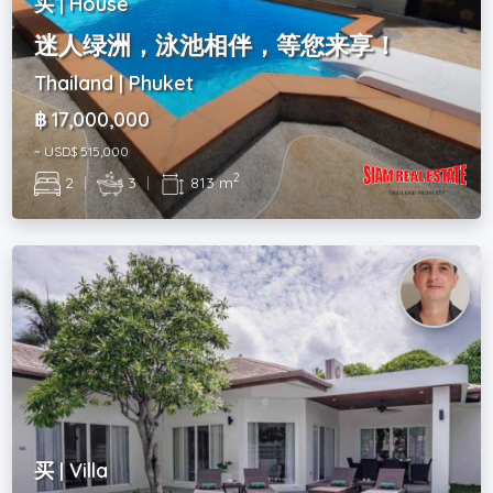
买 | House
迷人绿洲，泳池相伴，等您来享！
Thailand | Phuket
฿ 17,000,000
~ USD$ 515,000
2
2
|
3
|
813 m
买 | Villa