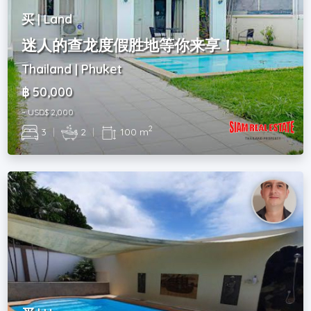
买 | Land
迷人的查龙度假胜地等你来享！
Thailand | Phuket
฿ 50,000
~ USD$ 2,000
2
3
|
2
|
100 m