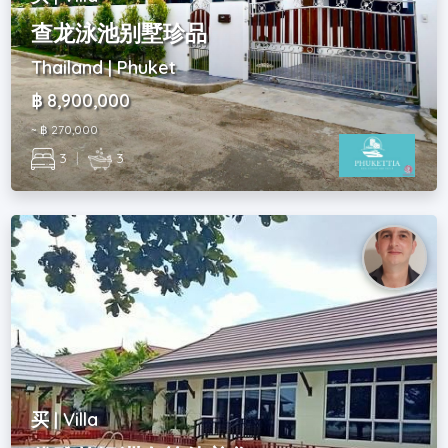
查龙泳池别墅珍品
Thailand | Phuket
฿ 8,900,000
~ ฿ 270,000
3
|
3
买 | Villa