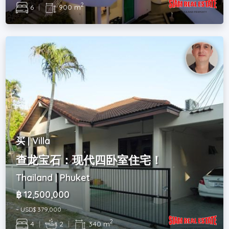
2
6
|
900 m
买 | Villa
查龙宝石：现代四卧室住宅！
Thailand | Phuket
฿ 12,500,000
~ USD$ 379,000
2
4
|
2
|
340 m