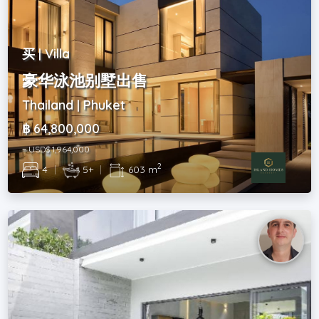
买 | Villa
豪华泳池别墅出售
Thailand | Phuket
฿ 64,800,000
~ USD$ 1,964,000
2
4
|
5+
|
603 m