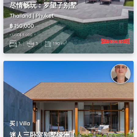
尽情畅玩：罗望子别墅
Thailand | Phuket
฿ 150,000
~ USD$ 5,000
2
3
|
3
|
190 m
买 | Villa
迷人三卧室别墅绿洲！