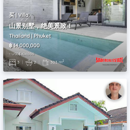
买 | Villa
山景别墅，绝美景致！
Thailand | Phuket
฿ 14,000,000
~ USD$ 424,000
2
3
|
2
|
303 m