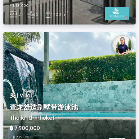
~ ฿ 181,000
2
2
|
2
|
100 m
买 | Villa
查龙舒适别墅带游泳池
Thailand | Phuket
฿ 7,900,000
~ ฿ 239,000