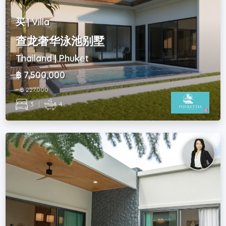
买 | Villa
查龙奢华泳池别墅
Thailand | Phuket
฿ 7,500,000
~ ฿ 227,000
3
|
4