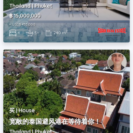
Thailand | Phuket
฿ 15,000,000
~ USD$ 455,000
2
4
|
5+
|
240 m
买 | House
宽敞的泰国避风港在等待着你！
Thailand | Phuket