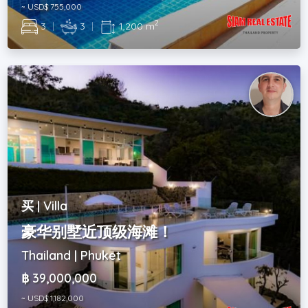
~ USD$ 755,000
2
3
|
3
|
1,200 m
买 | Villa
豪华别墅近顶级海滩！
Thailand | Phuket
฿ 39,000,000
~ USD$ 1,182,000