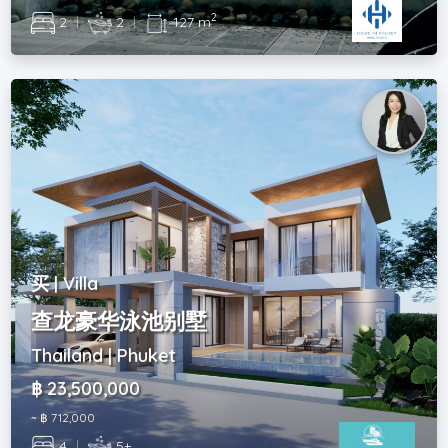
2
2
|
2
|
127 m
买 | Villa
查龙豪华泳池别墅
Thailand | Phuket
฿ 23,500,000
~ ฿ 712,000
4
|
5+