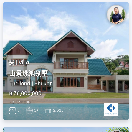
买 | Villa
山景泳池别墅
Thailand | Phuket
฿ 36,000,000
~ ฿ 1,091,000
2
5
|
5+
|
2,028 m