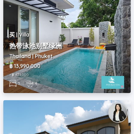
买 | Villa
热带泳池别墅绿洲
Thailand | Phuket
฿ 13,990,000
~ ฿ 424,000
3
|
4