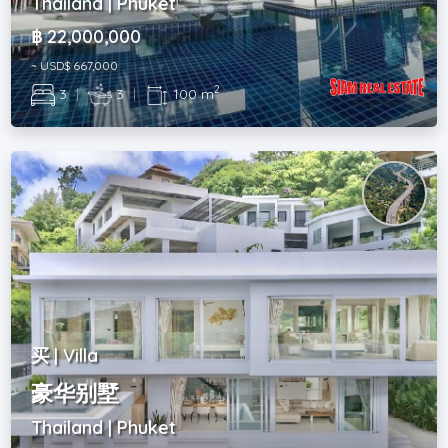
Thailand | Phuket
฿ 22,000,000
~ USD$ 667,000
2
3
|
3
|
100 m
买 | Villa
豪华别墅
Thailand | Phuket