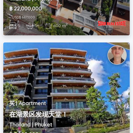
฿ 22,000,000
~ USD$ 667,000
2
5
|
5+
|
600 m
买 | Apartment
在湖景区发现天堂！
Thailand | Phuket