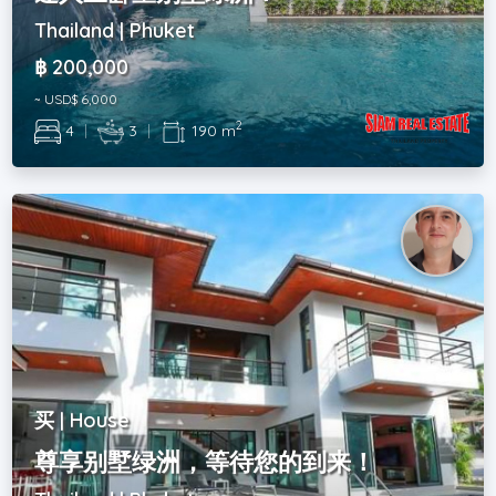
Thailand | Phuket
฿ 200,000
~ USD$ 6,000
2
4
|
3
|
190 m
买 | House
尊享别墅绿洲，等待您的到来！