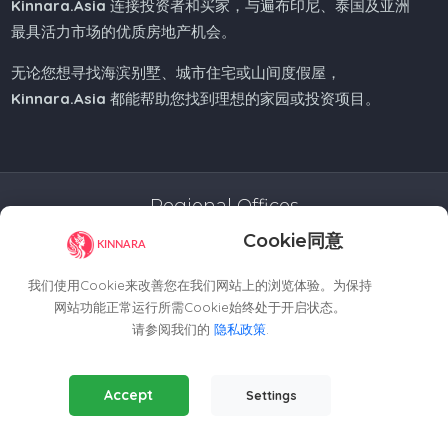
Kinnara.Asia
连接投资者和买家，与遍布印尼、泰国及亚洲
最具活力市场的优质房地产机会。
无论您想寻找海滨别墅、城市住宅或山间度假屋，
Kinnara.Asia
都能帮助您找到理想的家园或投资项目。
Regional Offices
Cookie同意
Kinnara Limited - Thailand
58, 9 Lagoon Rd, Choeng Thale
我们使用Cookie来改善您在我们网站上的浏览体验。为保持
Thalang District, Phuket, 83110, Thailand
网站功能正常运行所需Cookie始终处于开启状态。
+66809201023
请参阅我们的
隐私政策
.
thailand@kinnara.asia
Essential Cookies
(Always Active)
Kinnara Limited - Indonesia
Accept
Settings
Required for the website to function properly.
Grand Sudirman Office Panin Tower 8th Floor
Analytics Cookies
Jl. Jendral Sudirman No. 7