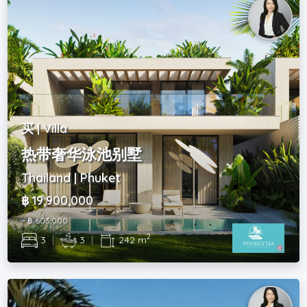
买 | Villa
热带奢华泳池别墅
Thailand | Phuket
฿ 19,900,000
~ ฿ 603,000
2
3
|
3
|
242 m