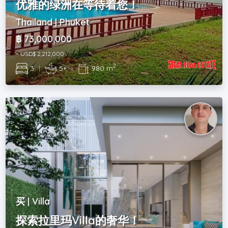
优雅的绿洲在等待着您！
Thailand | Phuket
฿ 73,000,000
~ USD$ 2,212,000
2
3
|
5+
|
980 m
买 | Villa
探索拉里玛Villa的奢华！