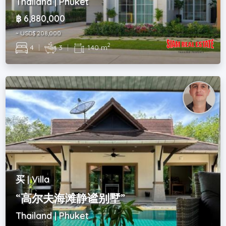
Thailand | Phuket
฿ 6,880,000
~ USD$ 208,000
2
4
|
3
|
140 m
买 | Villa
“高尔夫海滩静谧别墅”
Thailand | Phuket