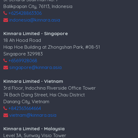
Balikpapan City, 76113, Indonesia
+625428863306
indonesia@kinnara.asia
Kinnara Limited - Singapore
18 Ah Hood Road
Hiap Hoe Building at Zhongshan Park, #08-51
Singapore 329983
+6569928068
singapore@kinnara.asia
Kinnara Limited - Vietnam
3rd Floor, Indochina Riverside Office Tower
74 Bach Dang Street, Hai Chau District
Danang City, Vietnam
+842363664664
vietnam@kinnara.asia
Kinnara Limited - Malaysia
Level 3A, Sunway Visio Tower