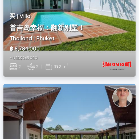
买 | Villa
普吉岛幸福：翻新别墅！
Thailand | Phuket
฿ 8,784,000
~ USD$ 265,000
2
2
|
2
|
392 m