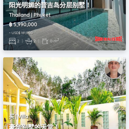
阳光明媚的普吉岛分层别墅！
Thailand | Phuket
฿ 5,990,000
~ USD$ 181,000
2
2
|
2
|
0 m
买 | Villa
豪华别墅的天堂！