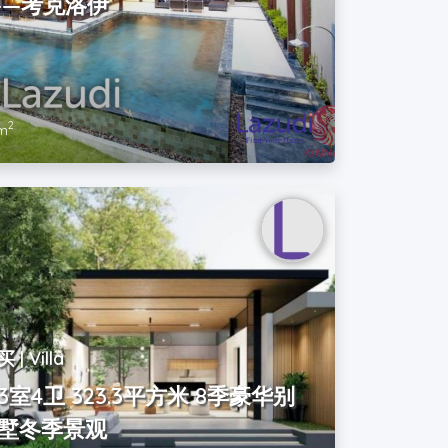
——考克洛伊
2
 m
买 | Villa
3室4卫 323.3平方米 8季豪华别
墅冬季景观