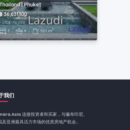
Thailand | Phuket
฿ 36,631,100
~ USD$ 1,110,000
2
3
|
4
|
501 m
于我们
nnara.Asia
连接投资者和买家，与遍布印尼、
国及亚洲最具活力市场的优质房地产机会。