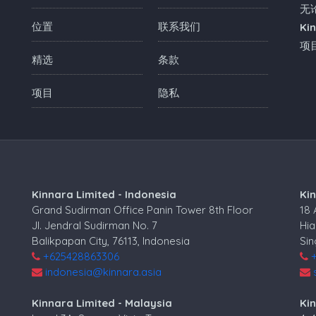
无
位置
联系我们
Ki
项
精选
条款
项目
隐私
Kinnara Limited - Indonesia
Ki
Grand Sudirman Office Panin Tower 8th Floor
18
Jl. Jendral Sudirman No. 7
Hia
Balikpapan City, 76113, Indonesia
Si
+625428863306
indonesia@kinnara.asia
Kinnara Limited - Malaysia
Kin