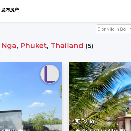
发布房产
 Nga
,
Phuket
,
Thailand
(5)
买 | Villa