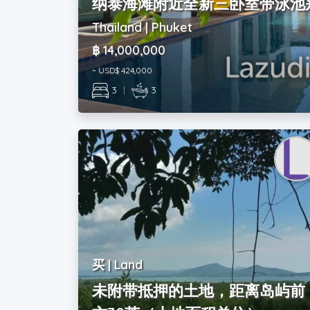
纳泰海滩附近全新三卧室带泳池
Thailand | Phuket
฿ 14,000,000
~ USD$ 424,000
3
|
3
买 | Land
未附带抵押的土地，距离岛屿前