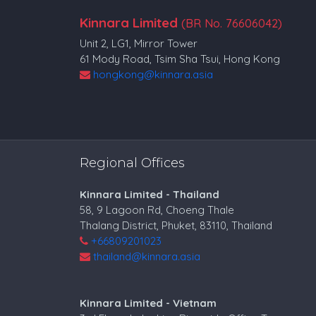
Kinnara Limited
(BR No. 76606042)
Unit 2, LG1, Mirror Tower
61 Mody Road, Tsim Sha Tsui, Hong Kong
hongkong@kinnara.asia
Regional Offices
Kinnara Limited - Thailand
58, 9 Lagoon Rd, Choeng Thale
Thalang District, Phuket, 83110, Thailand
+66809201023
thailand@kinnara.asia
Kinnara Limited - Vietnam