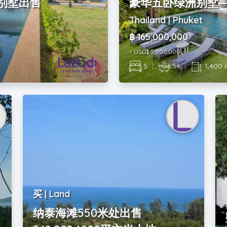
别墅出售
豪华五卧绿洲别墅
Thailand | Phuket
฿ 165,000,000
~ USD$ 5,000,000
5
|
5+
|
1,400
买 | Land
纳泰海滩550米处出售