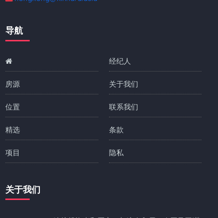
导航
经纪人
房源
关于我们
位置
联系我们
精选
条款
项目
隐私
关于我们