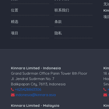
无
位置
联系我们
Ki
项
精选
条款
项目
隐私
Kinnara Limited - Indonesia
Ki
Grand Sudirman Office Panin Tower 8th Floor
18
Jl. Jendral Sudirman No. 7
Hia
Balikpapan City, 76113, Indonesia
Si
+625428863306
indonesia@kinnara.asia
Kinnara Limited - Malaysia
Kin