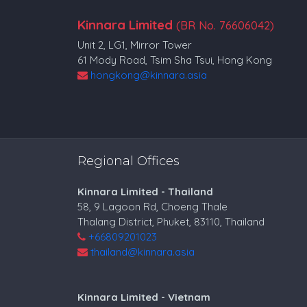
Kinnara Limited
(BR No. 76606042)
Unit 2, LG1, Mirror Tower
61 Mody Road, Tsim Sha Tsui, Hong Kong
hongkong@kinnara.asia
Regional Offices
Kinnara Limited - Thailand
58, 9 Lagoon Rd, Choeng Thale
Thalang District, Phuket, 83110, Thailand
+66809201023
thailand@kinnara.asia
Kinnara Limited - Vietnam