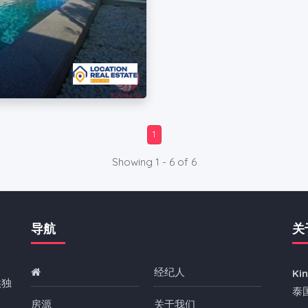
1
Showing 1 - 6 of 6
导航
关
经纪人
Ki
供独
泰
房源
关于我们