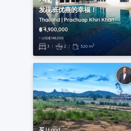
发现班优燕的幸福！
Thailand | Prachuap Khiri Khan
฿ 4,900,000
~ USD$ 148,000
2
3
|
2
|
320 m
买 | Land