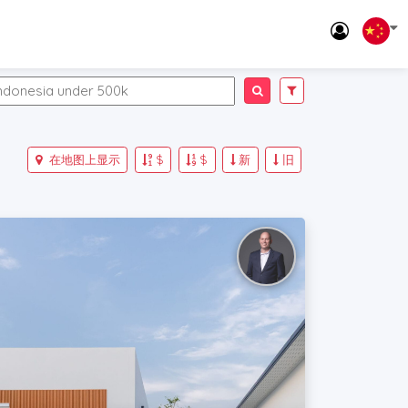
在地图上显示
$
$
新
旧