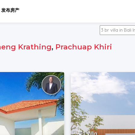
发布房产
aeng Krathing
,
Prachuap Khiri
买 | Villa