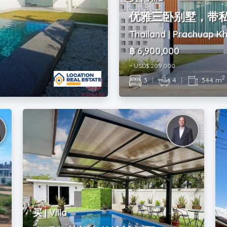
优雅三卧别墅，带
Thailand | Prachuap Kh
฿ 6,900,000
~ USD$ 209,000
2
3
|
4
|
344 m
买 | Villa