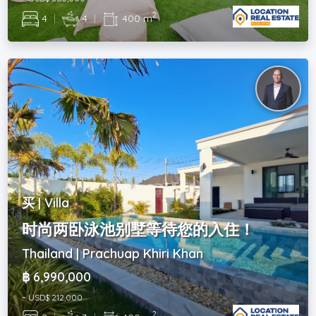
2
4
|
4
|
400 m
买 | Villa
时尚两卧泳池别墅等待您的入住！
Thailand | Prachuap Khiri Khan
฿ 6,990,000
~ USD$ 212,000
2