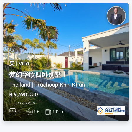
买 | Villa
梦幻华欣四卧别墅！
Thailand | Prachuap Khiri Khan
฿ 9,390,000
~ USD$ 284,000
2
4
|
5+
|
512 m