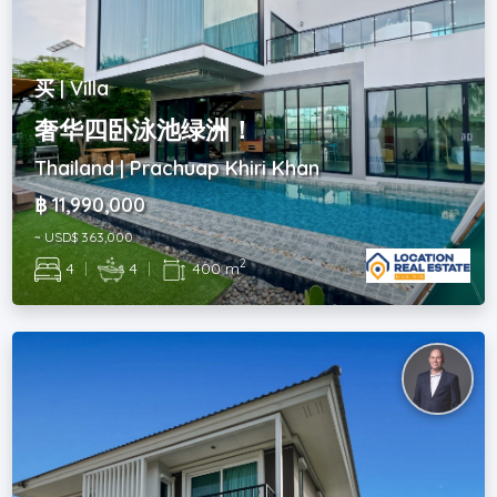
买 | Villa
奢华四卧泳池绿洲！
Thailand | Prachuap Khiri Khan
฿ 11,990,000
~ USD$ 363,000
2
4
|
4
|
400 m