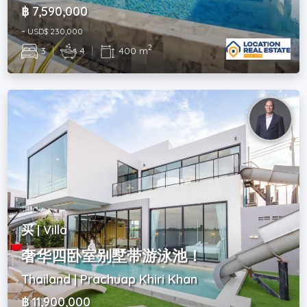
฿ 7,590,000
~ USD$ 230,000
2
3
|
4
|
400 m
买 | Villa
奢华四卧室别墅带游泳池！
Thailand | Prachuap Khiri Khan
฿ 11,900,000