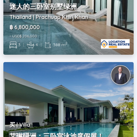
迷人的三卧室别墅绿洲
Thailand | Prachuap Khiri Khan
฿ 6,800,000
~ USD$ 206,000
2
3
|
4
|
388 m
买 | Villa
艾琳绿洲：三卧室泳池度假屋！