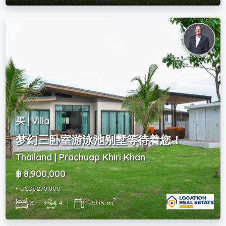
买 | Villa
梦幻三卧室游泳池别墅等待着您！
Thailand | Prachuap Khiri Khan
฿ 8,900,000
~ USD$ 270,000
2
3
|
4
|
1,505 m