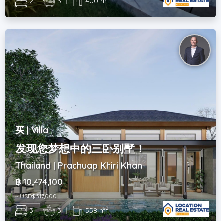
2
|
3
|
400 m
买 | Villa
发现您梦想中的三卧别墅！
Thailand | Prachuap Khiri Khan
฿ 10,474,100
~ USD$ 317,000
2
3
|
3
|
558 m