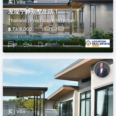
买 | Villa
发现宁静别墅生活！
Thailand | Prachuap Khiri Khan
฿ 7,618,000
~ USD$ 231,000
2
2
|
2
|
430 m
买 | Villa