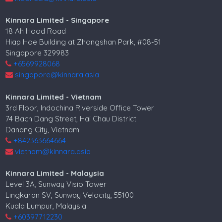
Kinnara Limited - Singapore
18 Ah Hood Road
Hiap Hoe Building at Zhongshan Park, #08-51
Singapore 329983
+6569928068
singapore@kinnara.asia
Kinnara Limited - Vietnam
3rd Floor, Indochina Riverside Office Tower
74 Bach Dang Street, Hai Chau District
Danang City, Vietnam
+842363664664
vietnam@kinnara.asia
Kinnara Limited - Malaysia
Level 3A, Sunway Visio Tower
Lingkaran SV, Sunway Velocity, 55100
Kuala Lumpur, Malaysia
+60397712230