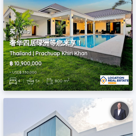
买 | Villa
奢华四居绿洲等您来享！
Thailand | Prachuap Khiri Khan
฿ 10,900,000
~ USD$ 330,000
2
4
|
5+
|
800 m