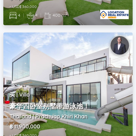
~ USD$ 360,000
2
4
|
4
|
400 m
买 | Villa
豪华四卧室别墅带游泳池！
Thailand | Prachuap Khiri Khan
฿ 11,900,000
~ USD$ 360,000