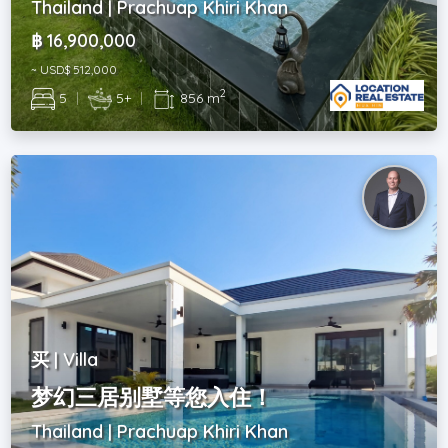
Thailand | Prachuap Khiri Khan
฿ 16,900,000
~ USD$ 512,000
2
5
|
5+
|
856 m
买 | Villa
梦幻三居别墅等您入住！
Thailand | Prachuap Khiri Khan