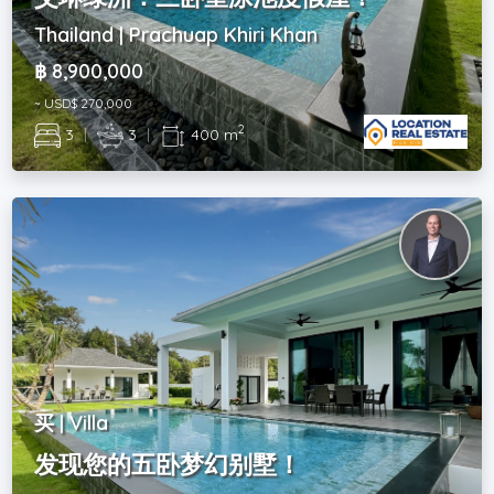
Thailand | Prachuap Khiri Khan
฿ 8,900,000
~ USD$ 270,000
2
3
|
3
|
400 m
买 | Villa
发现您的五卧梦幻别墅！