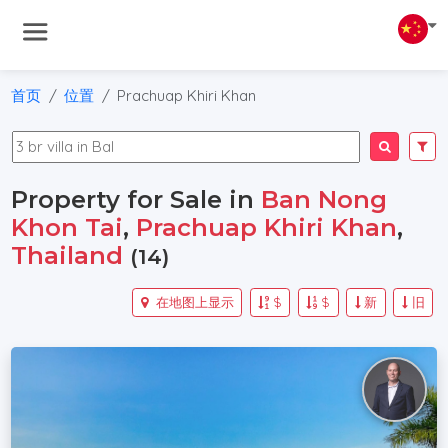
首页
位置
Prachuap Khiri Khan
Property for Sale in
Ban Nong
Khon Tai
,
Prachuap Khiri Khan
,
Thailand
(14)
在地图上显示
$
$
新
旧