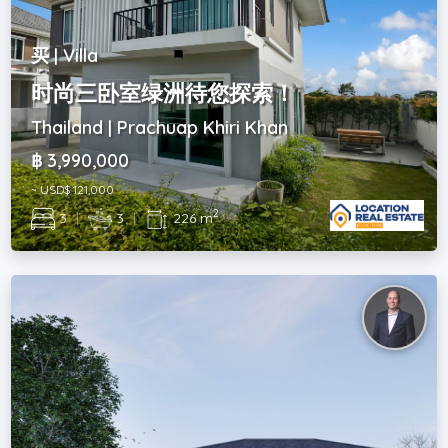
买 | Villa
时尚三卧室绿洲待您探索！
Thailand | Prachuap Khiri Khan
฿ 3,990,000
~ USD$ 121,000
2
3
|
3
|
226 m