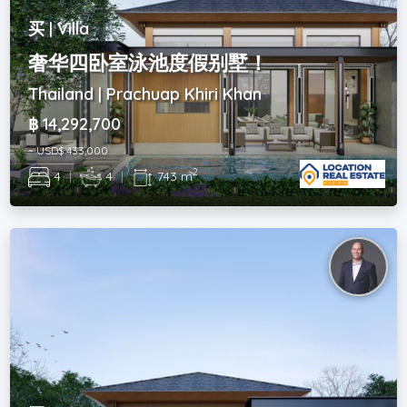
买 | Villa
奢华四卧室泳池度假别墅！
Thailand | Prachuap Khiri Khan
฿ 14,292,700
~ USD$ 433,000
2
4
|
4
|
743 m