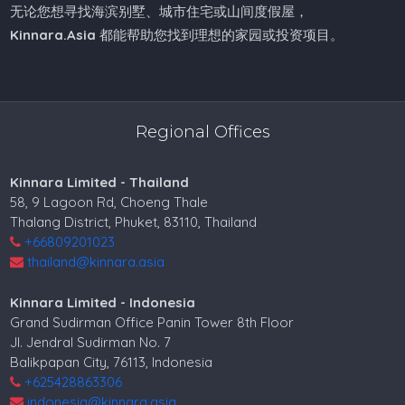
无论您想寻找海滨别墅、城市住宅或山间度假屋，
Kinnara.Asia
都能帮助您找到理想的家园或投资项目。
Regional Offices
Kinnara Limited - Thailand
58, 9 Lagoon Rd, Choeng Thale
Thalang District, Phuket, 83110, Thailand
+66809201023
thailand@kinnara.asia
Kinnara Limited - Indonesia
Grand Sudirman Office Panin Tower 8th Floor
Jl. Jendral Sudirman No. 7
Balikpapan City, 76113, Indonesia
+625428863306
indonesia@kinnara.asia