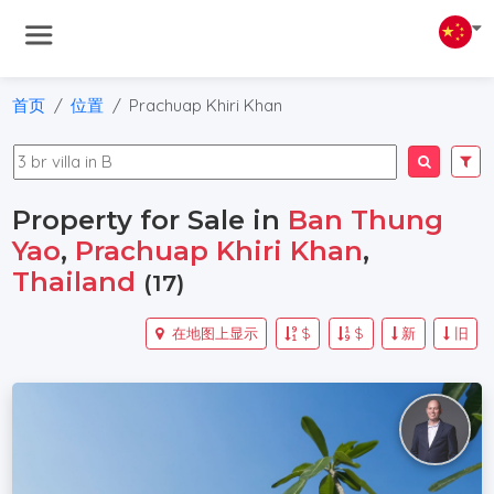
首页
位置
Prachuap Khiri Khan
Property for Sale in
Ban Thung
Yao
,
Prachuap Khiri Khan
,
Thailand
(17)
在地图上显示
$
$
新
旧