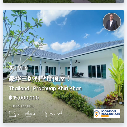
买 | Villa
豪华三卧别墅度假屋！
Thailand | Prachuap Khiri Khan
฿ 15,000,000
~ USD$ 453,000
2
3
|
4
|
792 m