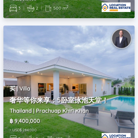
2
3
|
2
|
500 m
买 | Villa
奢华等你来享：5卧室泳池天堂！
Thailand | Prachuap Khiri Khan
฿ 9,400,000
~ USD$ 284,000
2