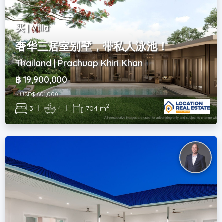
买 | Villa
奢华三居室别墅，带私人泳池！
Thailand | Prachuap Khiri Khan
฿ 19,900,000
~ USD$ 601,000
2
3
|
4
|
704 m