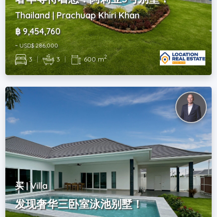
Thailand | Prachuap Khiri Khan
฿ 9,454,760
~ USD$ 286,000
2
3
|
3
|
600 m
买 | Villa
发现奢华三卧室泳池别墅！