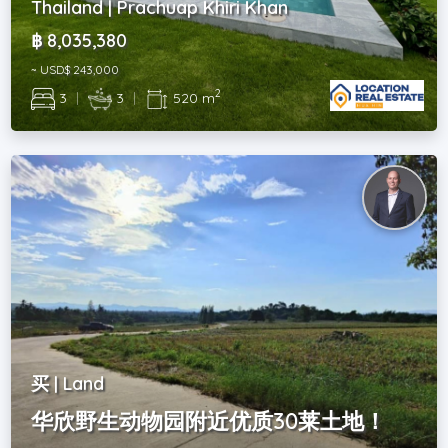
Thailand | Prachuap Khiri Khan
฿ 8,035,380
~ USD$ 243,000
2
3
|
3
|
520 m
买 | Land
华欣野生动物园附近优质30莱土地！