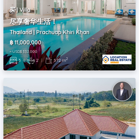
买 | Villa
尽享奢华生活！
Thailand | Prachuap Khiri Khan
฿ 11,000,000
~ USD$ 332,000
2
3
|
2
|
572 m