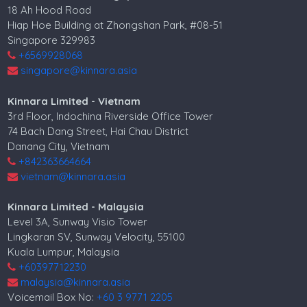
18 Ah Hood Road
Hiap Hoe Building at Zhongshan Park, #08-51
Singapore 329983
+6569928068
singapore@kinnara.asia
Kinnara Limited - Vietnam
3rd Floor, Indochina Riverside Office Tower
74 Bach Dang Street, Hai Chau District
Danang City, Vietnam
+842363664664
vietnam@kinnara.asia
Kinnara Limited - Malaysia
Level 3A, Sunway Visio Tower
Lingkaran SV, Sunway Velocity, 55100
Kuala Lumpur, Malaysia
+60397712230
malaysia@kinnara.asia
Voicemail Box No:
+60 3 9771 2205