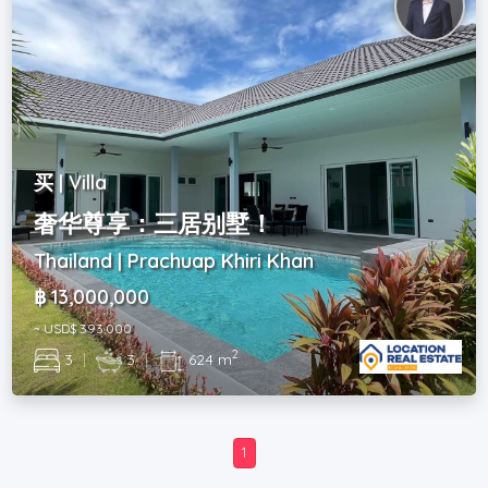
买 | Villa
奢华尊享：三居别墅！
Thailand | Prachuap Khiri Khan
฿ 13,000,000
~ USD$ 393,000
2
3
|
3
|
624 m
1