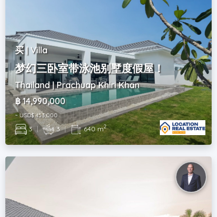
买 | Villa
梦幻三卧室带泳池别墅度假屋！
Thailand | Prachuap Khiri Khan
฿ 14,990,000
~ USD$ 453,000
2
3
|
3
|
640 m