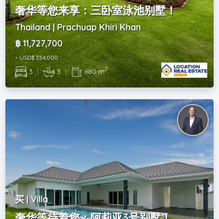
奢华等您来享：三卧室泳池别墅！
Thailand | Prachuap Khiri Khan
฿ 11,727,700
~ USD$ 354,000
2
3
|
3
|
680 m
买 | Villa
奢华等待着您：阿莉亚3号别墅！