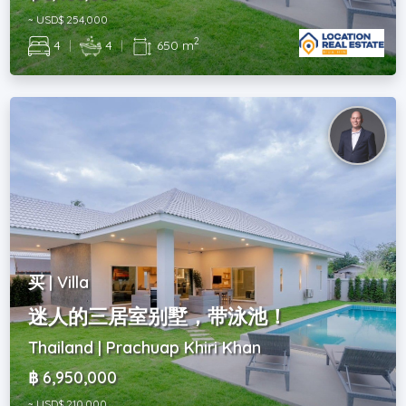
~ USD$ 254,000
2
4
|
4
|
650 m
买 | Villa
迷人的三居室别墅，带泳池！
Thailand | Prachuap Khiri Khan
฿ 6,950,000
~ USD$ 210,000