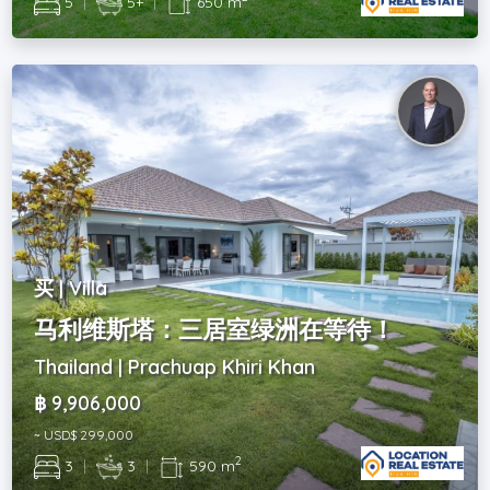
5
|
5+
|
650 m
买 | Villa
马利维斯塔：三居室绿洲在等待！
Thailand | Prachuap Khiri Khan
฿ 9,906,000
~ USD$ 299,000
2
3
|
3
|
590 m