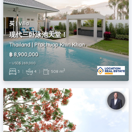
买 | Villa
现代三卧泳池天堂！
Thailand | Prachuap Khiri Khan
฿ 8,900,000
~ USD$ 269,000
2
3
|
4
|
508 m