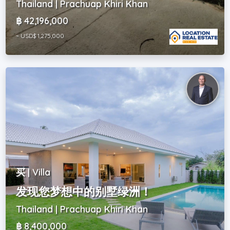
Thailand | Prachuap Khiri Khan
฿ 42,196,000
~ USD$ 1,275,000
买 | Villa
发现您梦想中的别墅绿洲！
Thailand | Prachuap Khiri Khan
฿ 8,400,000