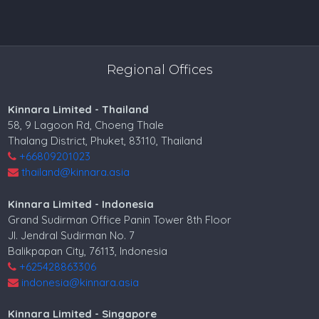
Regional Offices
Kinnara Limited - Thailand
58, 9 Lagoon Rd, Choeng Thale
Thalang District, Phuket, 83110, Thailand
+66809201023
thailand@kinnara.asia
Kinnara Limited - Indonesia
Grand Sudirman Office Panin Tower 8th Floor
Jl. Jendral Sudirman No. 7
Balikpapan City, 76113, Indonesia
+625428863306
indonesia@kinnara.asia
Kinnara Limited - Singapore