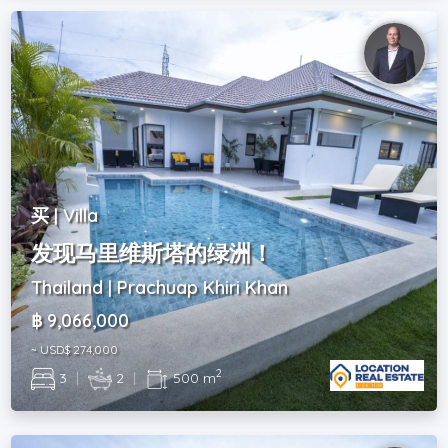
买 | Villa
发现马里维斯塔的绿洲！
Thailand | Prachuap Khiri Khan
฿ 9,066,000
~ USD$ 274,000
2
3
|
2
|
500 m