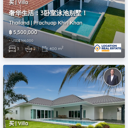
买 | Villa
奢华生活：3卧室泳池别墅！
Thailand | Prachuap Khiri Khan
฿ 5,500,000
~ USD$ 166,000
2
3
|
2
|
400 m
买 | Villa