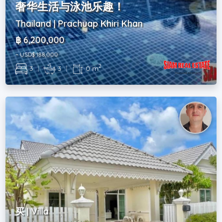
奢华生活与泳池乐趣！
Thailand | Prachuap Khiri Khan
฿ 6,200,000
~ USD$ 188,000
2
3
|
3
|
0 m
买 | Villa