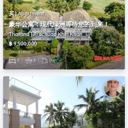
买 | Apartment
豪华公寓：现代绿洲等待您的到来！
Thailand | Prachuap Khiri Khan
฿ 9,500,000
~ USD$ 288,000
2
3
|
3
|
0 m