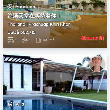
买 | Apartment
海滨天堂在等待着你！
Thailand | Prachuap Khiri Khan
USD$ 302,715
2
4
|
4
|
100 m
买 | Villa