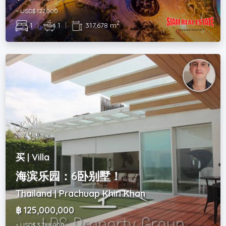
~ USD$ 127,000
2
1
|
1
|
317,678 m
买 | Villa
海滨乐园：6卧别墅！
Thailand | Prachuap Khiri Khan
฿ 125,000,000
~ USD$ 3,788,000