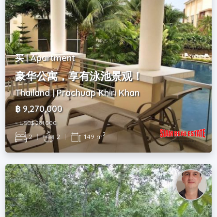
买 | Apartment
豪华公寓，享有泳池景观！
Thailand | Prachuap Khiri Khan
฿ 9,270,000
~ USD$ 281,000
2
2
|
2
|
149 m