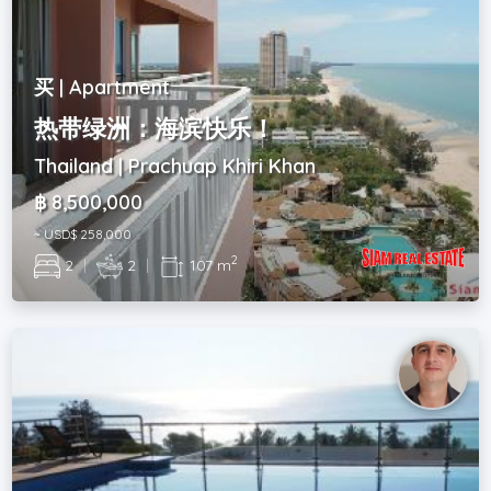
买 | Apartment
热带绿洲：海滨快乐！
Thailand | Prachuap Khiri Khan
฿ 8,500,000
~ USD$ 258,000
2
2
|
2
|
107 m