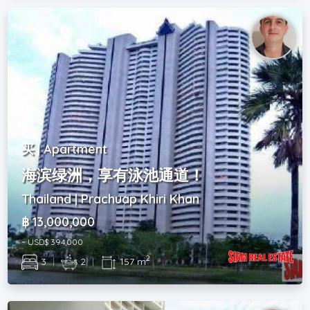
买 | Apartment
海滨绿洲，享有泳池通道！
Thailand | Prachuap Khiri Khan
฿ 13,000,000
~ USD$ 394,000
2
3
|
2
|
157 m