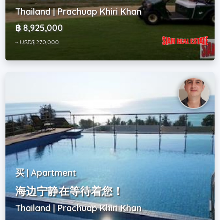
Thailand | Prachuap Khiri Khan
฿ 8,925,000
~ USD$ 270,000
买 | Apartment
海边宁静在等待着您！
Thailand | Prachuap Khiri Khan