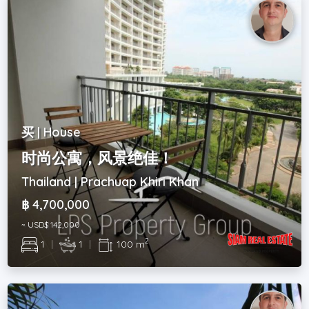
买 | House
时尚公寓，风景绝佳！
Thailand | Prachuap Khiri Khan
฿ 4,700,000
~ USD$ 142,000
2
1
|
1
|
100 m