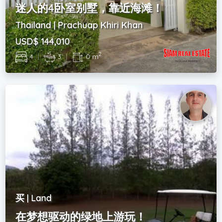
迷人的4卧室别墅，靠近海滩！
Thailand | Prachuap Khiri Khan
USD$ 144,010
2
4
|
3
|
0 m
买 | Land
在梦想驱动的绿地上游玩！