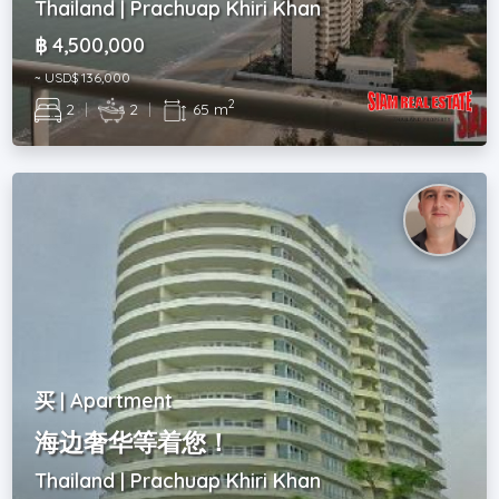
Thailand | Prachuap Khiri Khan
฿ 4,500,000
~ USD$ 136,000
2
2
|
2
|
65 m
买 | Apartment
海边奢华等着您！
Thailand | Prachuap Khiri Khan