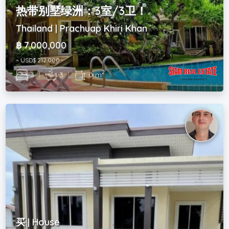
热带别墅绿洲：3室/3卫！
Thailand | Prachuap Khiri Khan
฿ 7,000,000
~ USD$ 212,000
2
3
|
3
|
0 m
买 | House