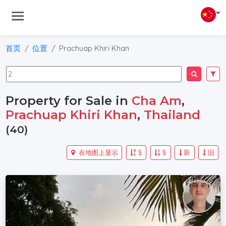
首页
位置
Prachuap Khiri Khan
Property for Sale in
Cha Am
,
Prachuap Khiri Khan
,
Thailand
(40)
在地图上显示
$
$
新
旧