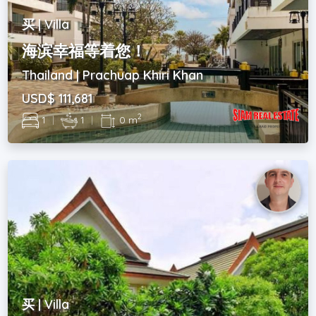
买 | Villa
海滨幸福等着您！
Thailand | Prachuap Khiri Khan
USD$ 111,681
2
1
|
1
|
0 m
买 | Villa