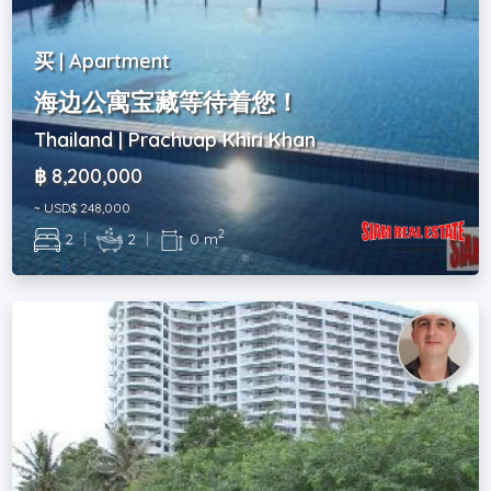
买 | Apartment
海边公寓宝藏等待着您！
Thailand | Prachuap Khiri Khan
฿ 8,200,000
~ USD$ 248,000
2
2
|
2
|
0 m