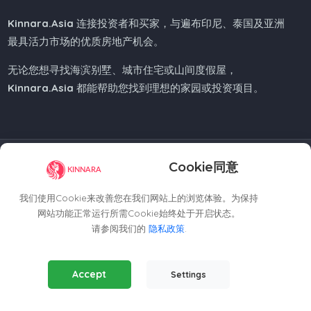
Kinnara.Asia
连接投资者和买家，与遍布印尼、泰国及亚洲
最具活力市场的优质房地产机会。
无论您想寻找海滨别墅、城市住宅或山间度假屋，
Kinnara.Asia
都能帮助您找到理想的家园或投资项目。
Regional Offices
Cookie同意
我们使用Cookie来改善您在我们网站上的浏览体验。为保持
Kinnara Limited - Thailand
网站功能正常运行所需Cookie始终处于开启状态。
58, 9 Lagoon Rd, Choeng Thale
请参阅我们的
隐私政策
.
Thalang District, Phuket, 83110, Thailand
+66809201023
Essential Cookies
(Always Active)
thailand@kinnara.asia
Accept
Settings
Required for the website to function properly.
Kinnara Limited - Indonesia
Analytics Cookies
Grand Sudirman Office Panin Tower 8th Floor