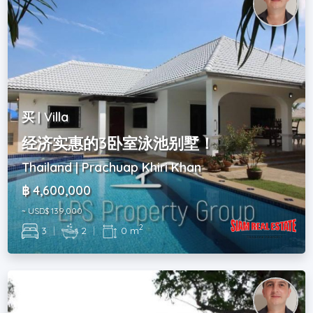
买 | Villa
经济实惠的3卧室泳池别墅！
Thailand | Prachuap Khiri Khan
฿ 4,600,000
~ USD$ 139,000
2
3
|
2
|
0 m