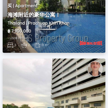
买 | Apartment
海滩附近的豪华公寓！
Thailand | Prachuap Khiri Khan
฿ 7,900,000
~ USD$ 239,000
2
2
|
2
|
0 m