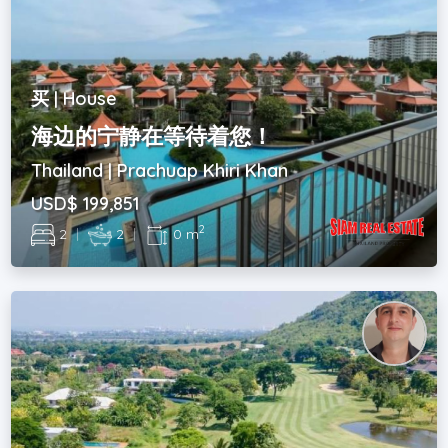
买 | House
海边的宁静在等待着您！
Thailand | Prachuap Khiri Khan
USD$ 199,851
2
2
|
2
|
0 m