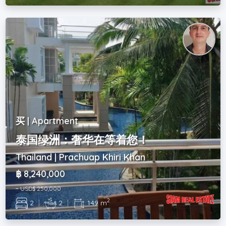
买 | Apartment
泰国绿洲：奢华在等着您！
Thailand | Prachuap Khiri Khan
฿ 8,240,000
~ USD$ 250,000
2
2
|
2
|
149 m