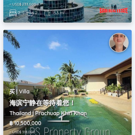
~ USD$ 233,000
2
2
|
2
|
153 m
买 | Villa
海滨宁静在等待着您！
Thailand | Prachuap Khiri Khan
฿ 10,500,000
~ USD$ 318,000