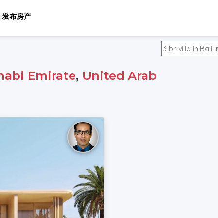
发布房产
habi Emirate
,
United Arab