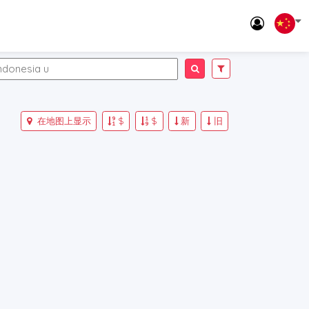
在地图上显示
$
$
新
旧