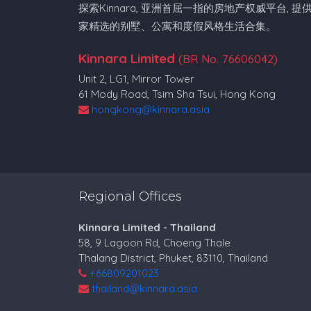
探索Kinnara, 亚洲首屈一指的房地产权威平台, 提
家精选的别墅、公寓和度假风格生活合集。
Kinnara Limited
(BR No. 76606042)
Unit 2, LG1, Mirror Tower
61 Mody Road, Tsim Sha Tsui, Hong Kong
hongkong@kinnara.asia
Regional Offices
Kinnara Limited - Thailand
58, 9 Lagoon Rd, Choeng Thale
Thalang District, Phuket, 83110, Thailand
+66809201023
thailand@kinnara.asia