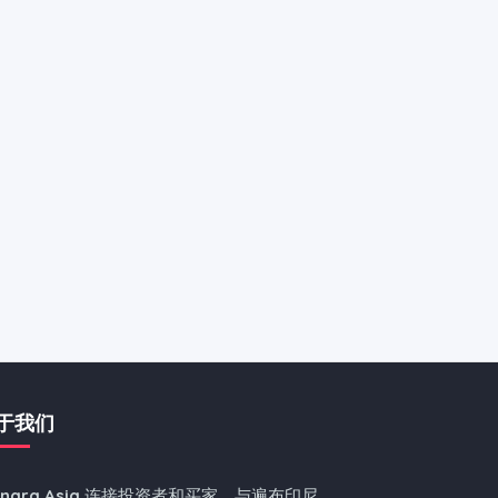
于我们
nnara.Asia
连接投资者和买家，与遍布印尼、