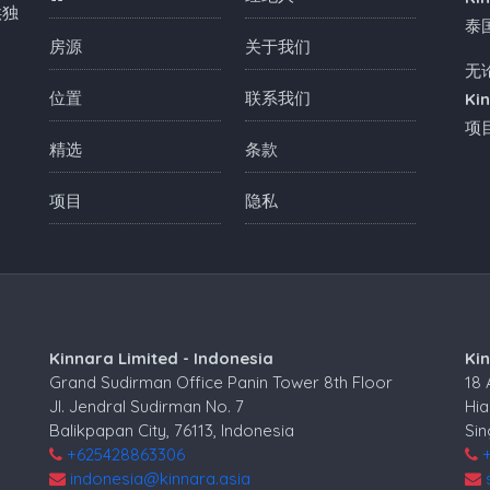
供独
泰
房源
关于我们
无
位置
联系我们
Ki
项
精选
条款
项目
隐私
Kinnara Limited - Indonesia
Ki
Grand Sudirman Office Panin Tower 8th Floor
18
Jl. Jendral Sudirman No. 7
Hia
Balikpapan City, 76113, Indonesia
Si
+625428863306
indonesia@kinnara.asia