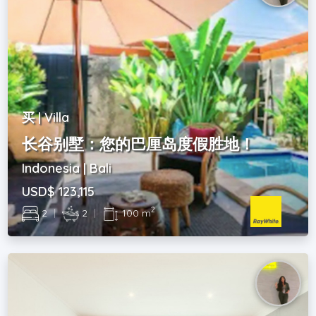
买 | Villa
长谷别墅：您的巴厘岛度假胜地！
Indonesia | Bali
USD$ 123,115
2
2
|
2
|
100 m