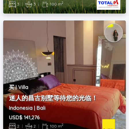
2
3
|
3
|
100 m
买 | Villa
迷人的昌古别墅等待您的光临！
Indonesia | Bali
USD$ 141,276
2
2
|
2
|
100 m