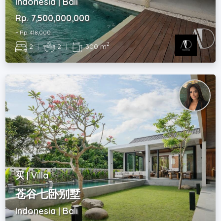
Indonesia | Bali
Rp. 7,500,000,000
~ Rp. 418,000
2
2
|
2
|
300 m
买 | Villa
苍谷七卧别墅
Indonesia | Bali