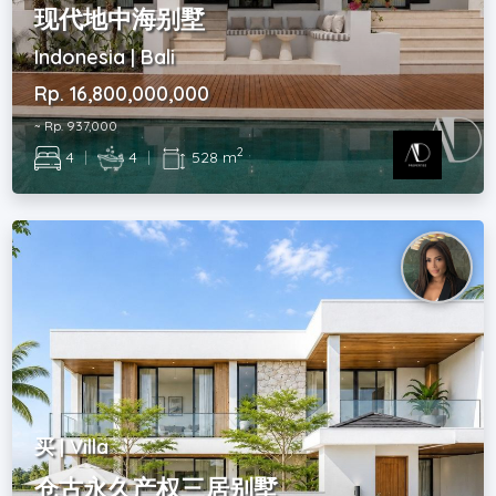
现代地中海别墅
Indonesia | Bali
Rp. 16,800,000,000
~ Rp. 937,000
2
4
|
4
|
528 m
买 | Villa
仓古永久产权三居别墅