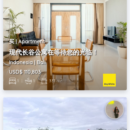
买 | Apartment
现代长谷公寓在等待您的光临！
Indonesia | Bali
USD$ 110,803
2
1
|
1
|
331 m