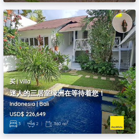
买 | Villa
迷人的三居室绿洲在等待着您！
Indonesia | Bali
USD$ 226,649
2
3
|
2
|
360 m