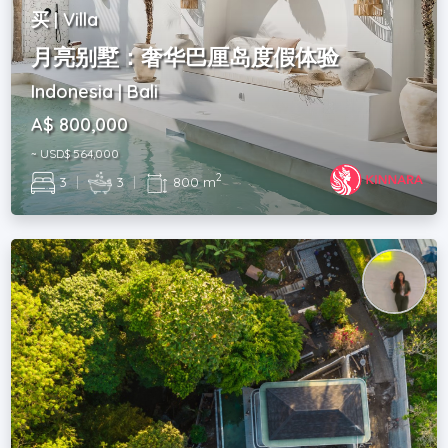
买 | Villa
月亮别墅：奢华巴厘岛度假体验
Indonesia | Bali
A$ 800,000
~ USD$ 564,000
2
3
|
3
|
800 m