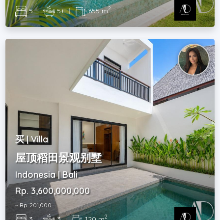
2
5
|
5+
|
655 m
买 | Villa
屋顶稻田景观别墅
Indonesia | Bali
Rp. 3,600,000,000
~ Rp. 201,000
2
3
|
3
|
120 m