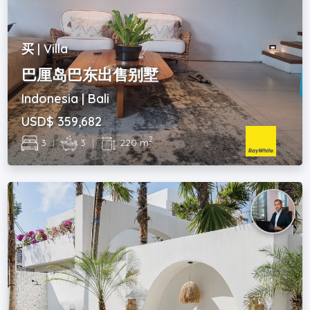
买 | Villa
巴厘岛巴东出售别墅
Indonesia | Bali
USD$ 359,682
2
3
|
3
|
220 m