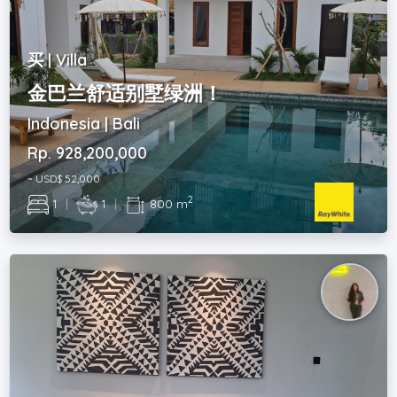
买 | Villa
金巴兰舒适别墅绿洲！
Indonesia | Bali
Rp. 928,200,000
~ USD$ 52,000
2
1
|
1
|
800 m