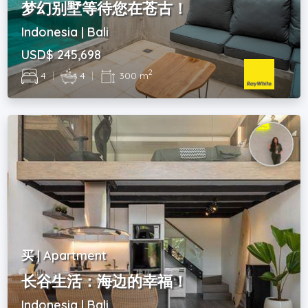
梦幻别墅等待您在苍古！
Indonesia | Bali
USD$ 245,698
2
4
|
4
|
300 m
买 | Apartment
长谷生活：海边的幸福！
Indonesia | Bali