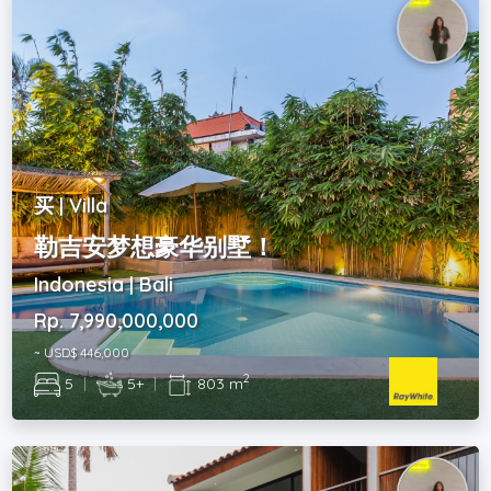
买 | Villa
勒吉安梦想豪华别墅！
Indonesia | Bali
Rp. 7,990,000,000
~ USD$ 446,000
2
5
|
5+
|
803 m