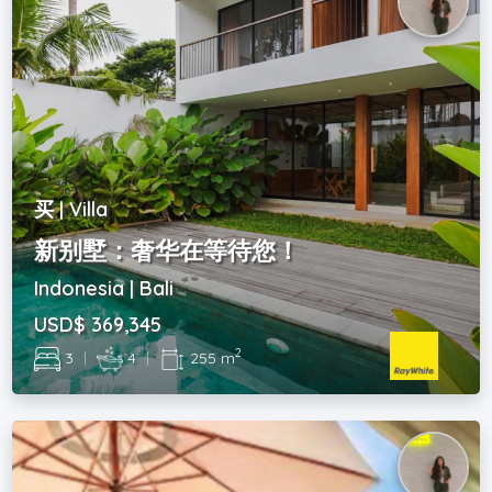
买 | Villa
新别墅：奢华在等待您！
Indonesia | Bali
USD$ 369,345
2
3
|
4
|
255 m