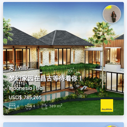
买 | Villa
梦幻家园在昌古等待着你！
Indonesia | Bali
USD$ 785,265
2
4
|
4
|
389 m