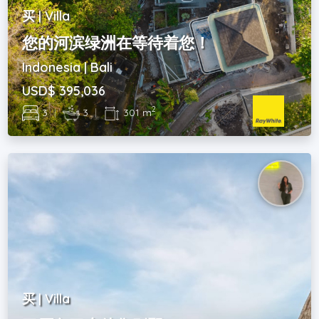
买 | Villa
您的河滨绿洲在等待着您！
Indonesia | Bali
USD$ 395,036
2
3
|
3
|
301 m
买 | Villa