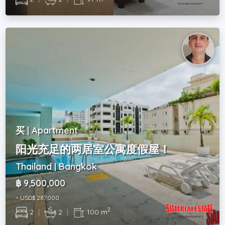
买 | Apartment
阳光充足的两居室公寓度假屋！
Thailand | Bangkok
฿ 9,500,000
~ USD$ 287,000
2
2
|
2
|
100 m