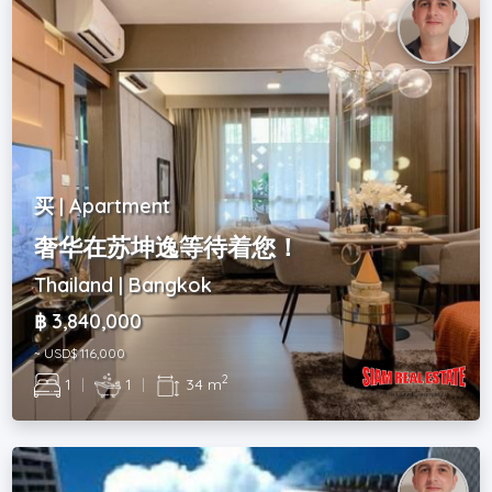
买 | Apartment
奢华在苏坤逸等待着您！
Thailand | Bangkok
฿ 3,840,000
~ USD$ 116,000
2
1
|
1
|
34 m