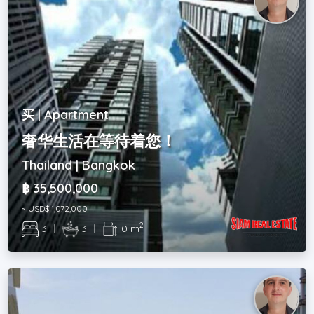
买 | Apartment
奢华生活在等待着您！
Thailand | Bangkok
฿ 35,500,000
~ USD$ 1,072,000
2
3
|
3
|
0 m