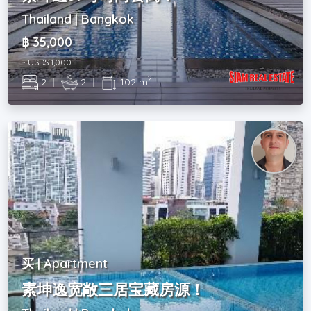
Thailand | Bangkok
฿ 35,000
~ USD$ 1,000
2
2
|
2
|
102 m
买 | Apartment
素坤逸宽敞三居宝藏房源！