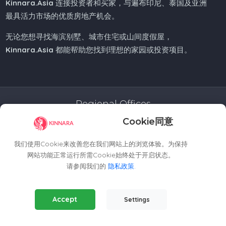
Kinnara.Asia
连接投资者和买家，与遍布印尼、泰国及亚洲
最具活力市场的优质房地产机会。
无论您想寻找海滨别墅、城市住宅或山间度假屋，
Kinnara.Asia
都能帮助您找到理想的家园或投资项目。
Regional Offices
Cookie同意
Kinnara Limited - Thailand
58, 9 Lagoon Rd, Choeng Thale
我们使用Cookie来改善您在我们网站上的浏览体验。为保持
Thalang District, Phuket, 83110, Thailand
网站功能正常运行所需Cookie始终处于开启状态。
+66809201023
请参阅我们的
隐私政策
.
thailand@kinnara.asia
Essential Cookies
(Always Active)
Kinnara Limited - Indonesia
Accept
Settings
Required for the website to function properly.
Grand Sudirman Office Panin Tower 8th Floor
Analytics Cookies
Jl. Jendral Sudirman No. 7