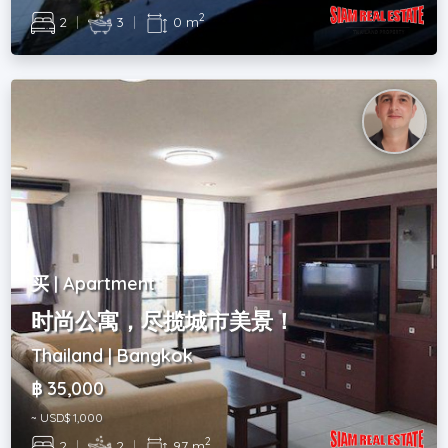
2
2
|
3
|
0 m
买 | Apartment
时尚公寓，尽揽城市美景！
Thailand | Bangkok
฿ 35,000
~ USD$ 1,000
2
2
|
2
|
97 m