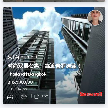
买 | Apartment
时尚双层公寓，靠近普罗姆蓬！
Thailand | Bangkok
฿ 15,500,000
~ USD$ 468,000
2
1
|
1
|
0 m