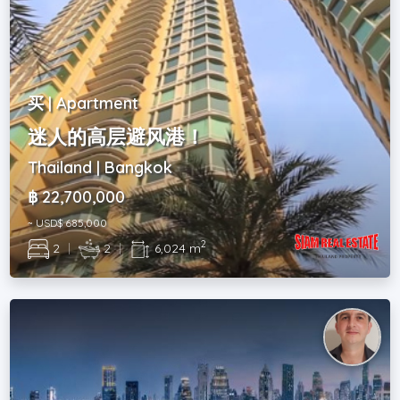
买 | Apartment
迷人的高层避风港！
Thailand | Bangkok
฿ 22,700,000
~ USD$ 685,000
2
2
|
2
|
6,024 m