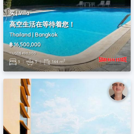
买 | Villa
高空生活在等待着您！
Thailand | Bangkok
฿ 16,500,000
~ USD$ 498,000
2
3
|
3
|
144 m