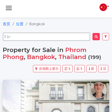
首页
位置
Bangkok
Property for Sale in
Phrom
Phong
,
Bangkok
,
Thailand
(199)
在地图上显示
$
$
新
旧