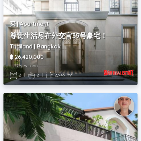
买 | Apartment
尊贵生活尽在外交官39号豪宅！
Thailand | Bangkok
฿ 26,420,000
~ USD$ 798,000
2
2
|
2
|
2,949 m