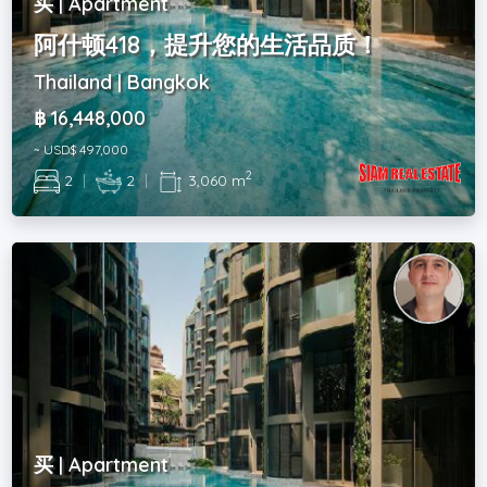
买 | Apartment
阿什顿418，提升您的生活品质！
Thailand | Bangkok
฿ 16,448,000
~ USD$ 497,000
2
2
|
2
|
3,060 m
买 | Apartment