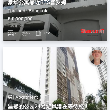
豪华公寓靠近BTS普罗姆
Thailand | Bangkok
฿ 11,000,000
~ USD$ 332,000
2
2
|
2
|
0 m
买 | Apartment
温馨的公园24号避风港在等待您！