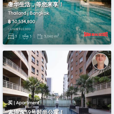
奢华生活，等您来享！
Thailand | Bangkok
฿ 30,534,800
~ USD$ 922,000
2
3
|
3
|
3,060 m
买 | Apartment
素坤逸39号时尚公寓！