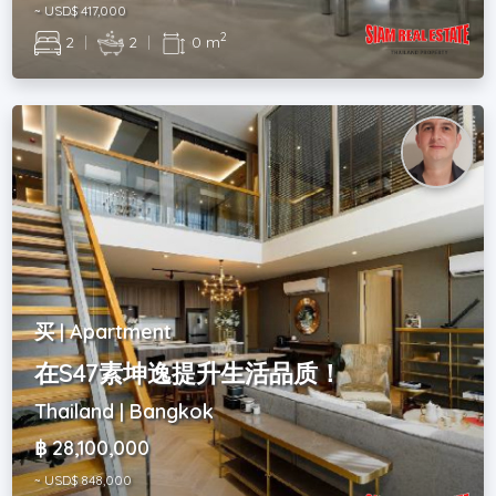
~ USD$ 417,000
2
2
|
2
|
0 m
买 | Apartment
在S47素坤逸提升生活品质！
Thailand | Bangkok
฿ 28,100,000
~ USD$ 848,000