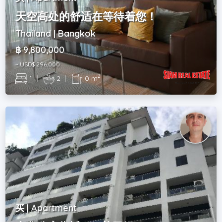
天空高处的舒适在等待着您！
Thailand | Bangkok
฿ 9,800,000
~ USD$ 296,000
2
1
|
2
|
0 m
买 | Apartment