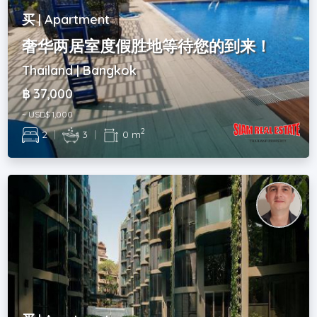
买 | Apartment
奢华两居室度假胜地等待您的到来！
Thailand | Bangkok
฿ 37,000
~ USD$ 1,000
2
2
|
3
|
0 m