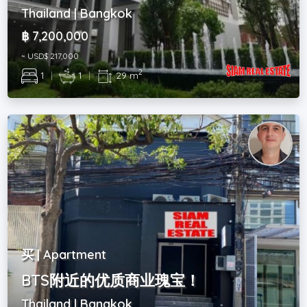
Thailand | Bangkok
฿ 7,200,000
~ USD$ 217,000
2
1
|
1
|
29 m
买 | Apartment
BTS附近的优质商业瑰宝！
Thailand | Bangkok