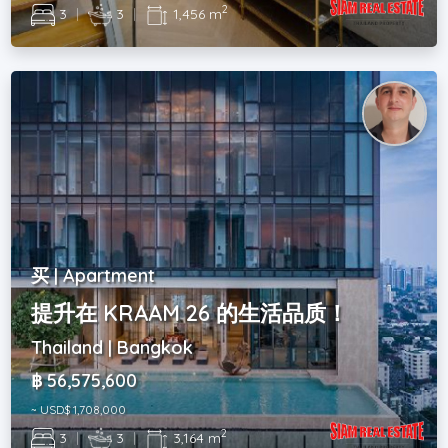
2
3
|
3
|
1,456 m
买 | Apartment
提升在 KRAAM 26 的生活品质！
Thailand | Bangkok
฿ 56,575,600
~ USD$ 1,708,000
2
3
|
3
|
3,164 m