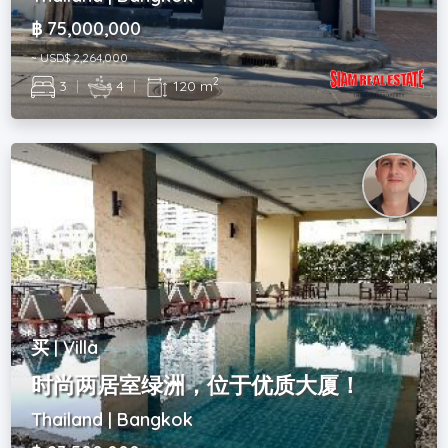
฿ 75,000,000
~ USD$ 2,264,000
2
3
|
4
|
120 m
买 | Villa
时尚两居室绿洲，位于优质大厦！
Thailand | Bangkok