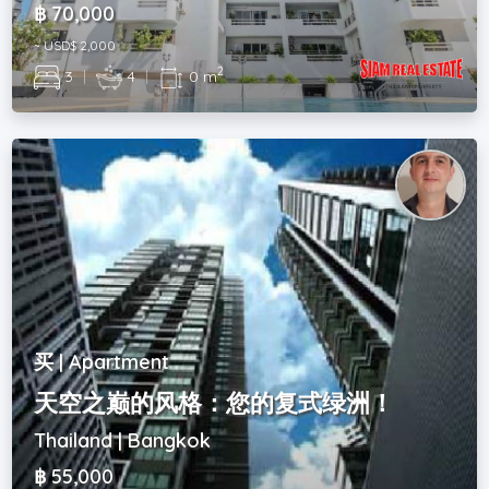
฿ 70,000
~ USD$ 2,000
2
3
|
4
|
0 m
买 | Apartment
天空之巅的风格：您的复式绿洲！
Thailand | Bangkok
฿ 55,000