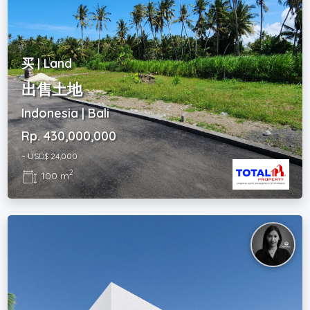
买 | Land
出售土地
Indonesia | Bali
Rp. 430,000,000
~ USD$ 24,000
2
100 m