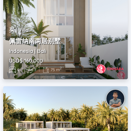
买 | Villa
佩雷纳南两居别墅
Indonesia | Bali
USD$ 160,000
2
2
|
3
|
75 m