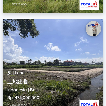
~ USD$ 25,000
买 | Land
土地出售
Indonesia | Bali
Rp. 475,000,000
~ USD$ 26,000