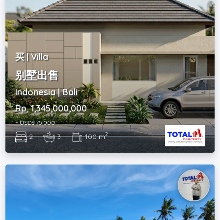
买 | Villa
别墅出售
Indonesia | Bali
Rp. 1,345,000,000
~ USD$ 75,000
2
2
|
3
|
100 m