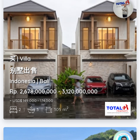
买 | Villa
别墅出售
Indonesia | Bali
Rp. 2,678,000,000 - 3,120,000,000
~ USD$ 149,000 - 174,000
2
2
|
3
|
105 m