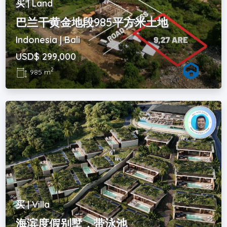
买 | Land
巴兰干黄金地段985平方米土地
Indonesia | Bali
USD$ 299,000
2
985 m
买 | Villa
海滨度假别墅，带泳池