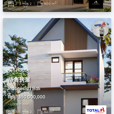
2
2
|
2
|
800 m
买 | House
待售房屋
Indonesia | Bali
Rp. 1,350,000,000
~ USD$ 75,000
2
3
|
2
|
60 m