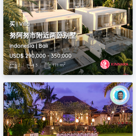
买 | Villa
努阿努市附近两卧别墅
Indonesia | Bali
USD$ 290,000 - 350,000
2
2
|
3
|
171 m