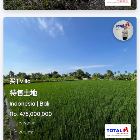
买 | Villa
待售土地
Indonesia | Bali
Rp. 475,000,000
~ USD$ 26,000
2
200 m