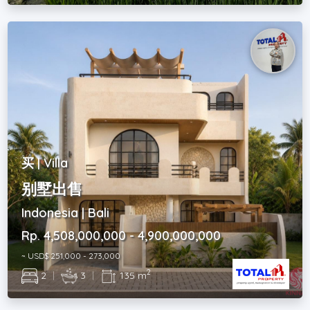
买 | Villa
别墅出售
Indonesia | Bali
Rp. 4,508,000,000 - 4,900,000,000
~ USD$ 251,000 - 273,000
2
2
|
3
|
135 m