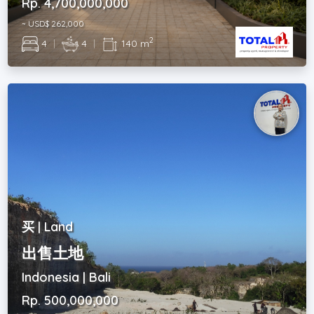
Rp. 4,700,000,000
~ USD$ 262,000
2
4
|
4
|
140 m
买 | Land
出售土地
Indonesia | Bali
Rp. 500,000,000