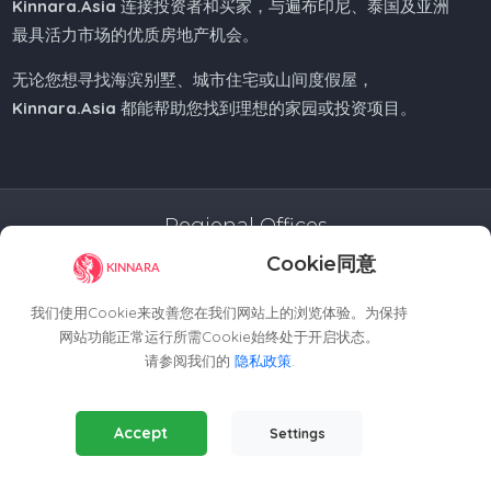
Kinnara.Asia
连接投资者和买家，与遍布印尼、泰国及亚洲
最具活力市场的优质房地产机会。
无论您想寻找海滨别墅、城市住宅或山间度假屋，
Kinnara.Asia
都能帮助您找到理想的家园或投资项目。
Regional Offices
Cookie同意
Kinnara Limited - Thailand
58, 9 Lagoon Rd, Choeng Thale
我们使用Cookie来改善您在我们网站上的浏览体验。为保持
Thalang District, Phuket, 83110, Thailand
网站功能正常运行所需Cookie始终处于开启状态。
+66809201023
请参阅我们的
隐私政策
.
thailand@kinnara.asia
Essential Cookies
(Always Active)
Kinnara Limited - Indonesia
Accept
Settings
Required for the website to function properly.
Grand Sudirman Office Panin Tower 8th Floor
Analytics Cookies
Jl. Jendral Sudirman No. 7