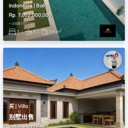
Indonesia | Bali
Rp. 7,052,000,000
~ USD$ 393,000
2
3
|
3
|
311 m
买 | Villa
别墅出售
Indonesia | Bali