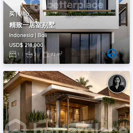
买 | Villa
精致一居室别墅
Indonesia | Bali
USD$ 218,000
2
1
|
2
|
92 m