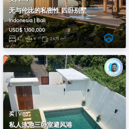
无与伦比的私密性 四卧别墅
Indonesia | Bali
USD$ 1,100,000
2
4
|
4
|
2,675 m
买 | Villa
私人泳池三卧室避风港