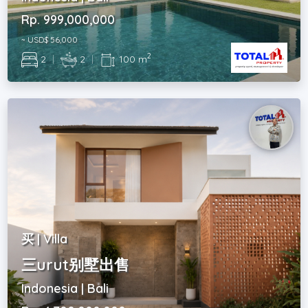
Rp. 999,000,000
~ USD$ 56,000
2
2
|
2
|
100 m
买 | Villa
三urut别墅出售
Indonesia | Bali