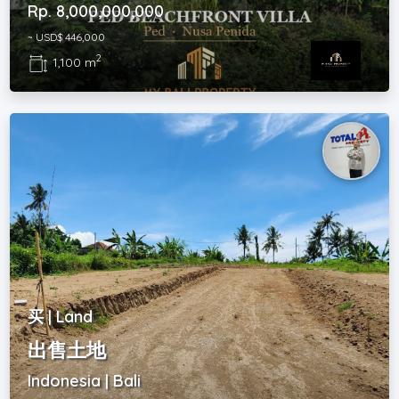
Rp. 8,000,000,000
~ USD$ 446,000
2
1,100 m
买 | Land
出售土地
Indonesia | Bali