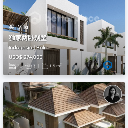
买 | Villa
独家两卧别墅
Indonesia | Bali
USD$ 274,000
2
2
|
3
|
115 m